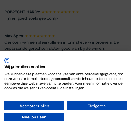
ROBRECHT HARDY
:
★★★★★★★★★★
Fijn en goed, zoals gewoonlijk
Max Spits
:
★★★★★★★★
Genoten van een sfeervolle en informatieve wijnproeverij. De
bijpassende gerechten sloten goed aan bij de wijnen.
Wij gebruiken cookies
We kunnen deze plaatsen voor analyse van onze bezoekersgegevens, om
onze website te verbeteren, gepersonaliseerde inhoud te tonen en om u
Event Info
een geweldige website-ervaring te bieden. Voor meer informatie over de
cookies die we gebruiken opent u de instellingen.
Location
Thiessen Wijnkoopers B.V.
Accepteer alles
Weigeren
Grote Gracht 18
6211 SW Maastricht
Nee, pas aan
Netherlands
043-3251355