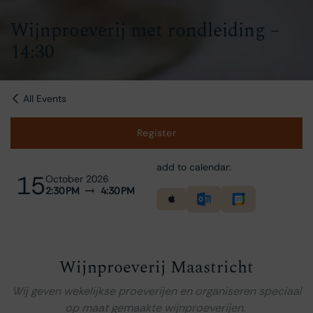
Wijnproeverij met rondleiding –
14:30
All Events
Register
add to calendar:
15
October 2026
2:30 PM
4:30 PM
Wijnproeverij Maastricht
Wij geven wekelijkse proeverijen en organiseren speciaal
op maat gemaakte wijnproeverijen.