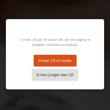
Ben jij ouder dan 18?
U moet 18 jaar of ouder zijn om de pagina te
bekijken. Verifieer uw leeftijd.
Ik ben 18 of ouder
Ik ben jonger dan 18