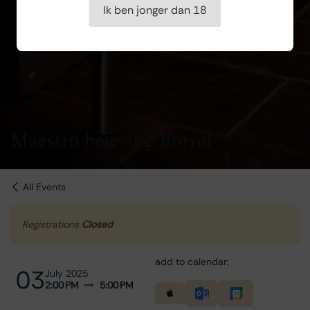
Ik ben jonger dan 18
Maestro beleving Borrel
All Events
Registrations
Closed
add to calendar:
03
July 2025
2:00 PM
5:00 PM