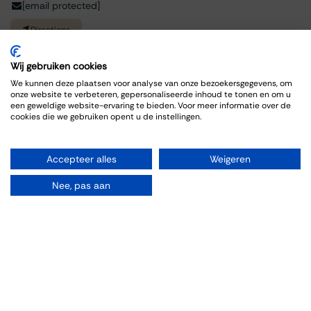
[email protected]
Directions
Wij gebruiken cookies
We kunnen deze plaatsen voor analyse van onze bezoekersgegevens, om
onze website te verbeteren, gepersonaliseerde inhoud te tonen en om u
een geweldige website-ervaring te bieden. Voor meer informatie over de
cookies die we gebruiken opent u de instellingen.
Accepteer alles
Weigeren
Organiseren
Nee, pas aan
Rooms
Parties
Weddings
Drinks
Vergaderen
Wine tasting