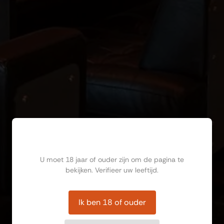
Ben jij ouder dan 18?
U moet 18 jaar of ouder zijn om de pagina te
bekijken. Verifieer uw leeftijd.
Ik ben 18 of ouder