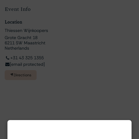
Event Info
Location
Thiessen Wijnkoopers
Grote Gracht 18
6211 SW Maastricht
Netherlands
+31 43 325 1355
[email protected]
Directions
Ben jij ouder dan 18?