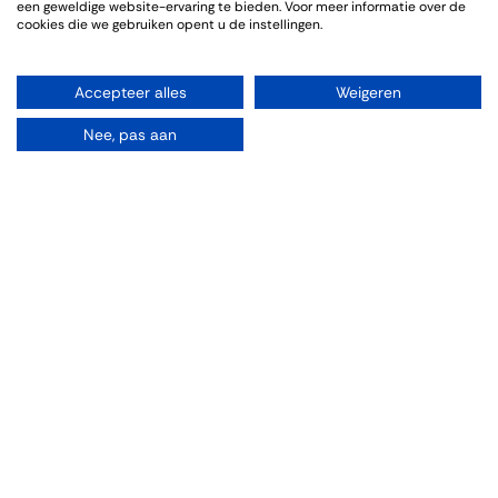
een geweldige website-ervaring te bieden. Voor meer informatie over de
cookies die we gebruiken opent u de instellingen.
Accepteer alles
Weigeren
Organiseren
Nee, pas aan
Rooms
Parties
Weddings
Drinks
Vergaderen
Wine tasting
Dinner/Lunch
Explore
Bestellen