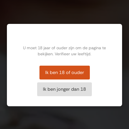
Ben jij ouder dan 18?
U moet 18 jaar of ouder zijn om de pagina te
bekijken. Verifieer uw leeftijd.
Ik ben 18 of ouder
Ik ben jonger dan 18