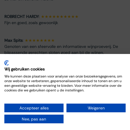
ROBRECHT HARDY
:
★★★★★★★★★★
Fijn en goed, zoals gewoonlijk
Max Spits
:
★★★★★★★★
Genoten van een sfeervolle en informatieve wijnproeverij. De
bijpassende gerechten sloten goed aan bij de wijnen.
Wij gebruiken cookies
We kunnen deze plaatsen voor analyse van onze bezoekersgegevens, om
onze website te verbeteren, gepersonaliseerde inhoud te tonen en om u
Event Info
een geweldige website-ervaring te bieden. Voor meer informatie over de
cookies die we gebruiken opent u de instellingen.
Location
Thiessen Wijnkoopers B.V.
Accepteer alles
Weigeren
Grote Gracht 18
6211 SW Maastricht
Nee, pas aan
Netherlands