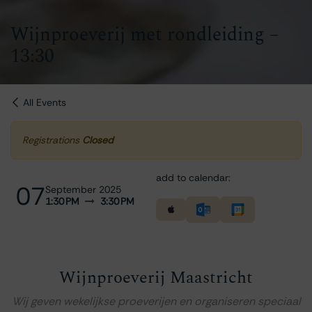
Wijnproeverij met rondleiding –
13:30
All Events
Registrations
Closed
add to calendar:
07
September 2025
1:30 PM
3:30 PM
Wijnproeverij Maastricht
Wij geven wekelijkse proeverijen en organiseren speciaal