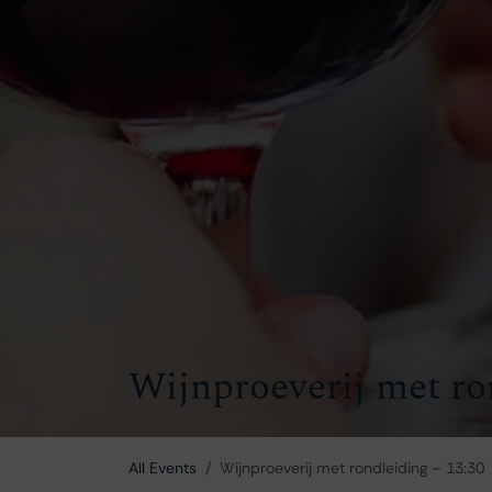
Wijnproeverij met ro
All Events
Wijnproeverij met rondleiding – 13:30