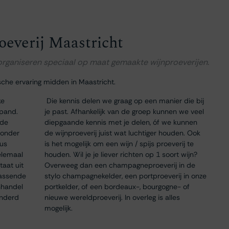
oeverij Maastricht
 organiseren speciaal op maat gemaakte wijnproeverijen.
sche ervaring midden in Maastricht.
ke
Die kennis delen we graag op een manier die bij
 pand.
je past. Afhankelijk van de groep kunnen we veel
 de
diepgaande kennis met je delen, óf we kunnen
 onder
de wijnproeverij juist wat luchtiger houden. Ook
dus
is het mogelijk om een wijn / spijs proeverij te
elemaal
houden. Wil je je liever richten op 1 soort wijn?
taat uit
Overweeg dan een champagneproeverij in de
passende
stylo champagnekelder, een portproeverij in onze
nhandel
portkelder, of een bordeaux-, bourgogne- of
onderd
nieuwe wereldproeverij. In overleg is alles
mogelijk.