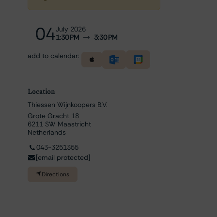
04
July 2026
1:30 PM
3:30 PM
add to calendar:
Location
Thiessen Wijnkoopers B.V.
Grote Gracht 18
6211 SW Maastricht
Netherlands
043-3251355
[email protected]
Directions