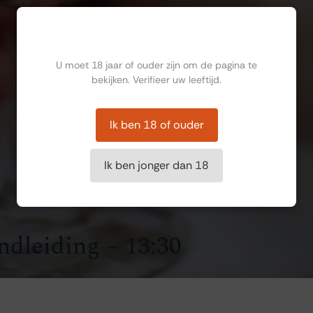
Ben jij ouder dan 18?
U moet 18 jaar of ouder zijn om de pagina te
bekijken. Verifieer uw leeftijd.
Ik ben 18 of ouder
Ik ben jonger dan 18
ndleiding – 13:30