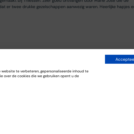
egemaakt bij Thiessen. Zeer goed ontvangen door Marie José die de
dat er twee drukke gezelschappen aanwezig waren. Heerlijke hapjes e
Accepteer
website te verbeteren, gepersonaliseerde inhoud te
ie over de cookies die we gebruiken opent u de
everij. De bijpassende gerechten sloten goed aan bij de wijnen.