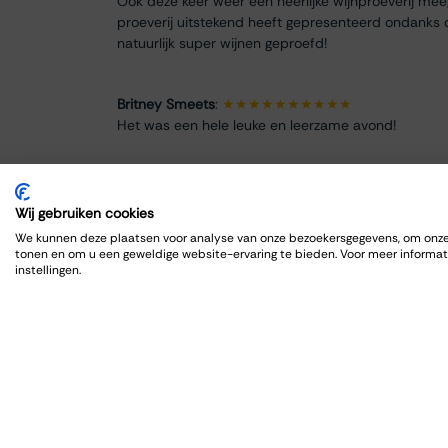
Ook deze keer weer een heerlijke wijnproeverij me
proeverij uitstekend heeft gepresenteerd ondanks 
natuurlijk super wijnen geproefd!
Britney Smeets
:
★★★★★★★★★★
Het was een hele leuke en leerzame avond!
Renate Finke
:
★★★★★★★★
Es war ein schöner Abend
Wij gebruiken cookies
We kunnen deze plaatsen voor analyse van onze bezoekersgegevens, om onze 
tonen en om u een geweldige website-ervaring te bieden. Voor meer informat
ROBRECHT HARDY
:
★★★★★★★★★★
instellingen.
Fijn en goed, zoals gewoonlijk
Max Spits
:
★★★★★★★★
Genoten van een sfeervolle en informatieve wijnpro