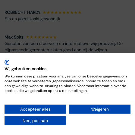
ROBRECHT HARDY
:
★★★★★★★★★★
Fijn en goed, zoals gewoonlijk
Max Spits
:
★★★★★★★★
Genoten van een sfeervolle en informatieve wijnproeverij. De
bijpassende gerechten sloten goed aan bij de wijnen.
Wij gebruiken cookies
We kunnen deze plaatsen voor analyse van onze bezoekersgegevens, om
onze website te verbeteren, gepersonaliseerde inhoud te tonen en om u
Event Info
een geweldige website-ervaring te bieden. Voor meer informatie over de
cookies die we gebruiken opent u de instellingen.
Location
Thiessen Wijnkoopers B.V.
Accepteer alles
Weigeren
Grote Gracht 18
6211 SW Maastricht
Nee, pas aan
Netherlands
043-3251355