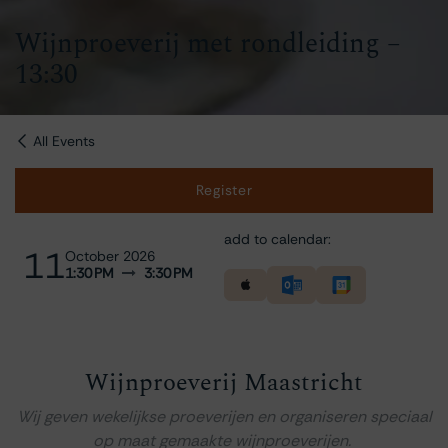
Wijnproeverij met rondleiding –
13:30
All Events
Register
add to calendar:
11
October 2026
1:30 PM
3:30 PM
Wijnproeverij Maastricht
Wij geven wekelijkse proeverijen en organiseren speciaal
op maat gemaakte wijnproeverijen.