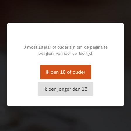
Ben jij ouder dan 18?
U moet 18 jaar of ouder zijn om de pagina te
bekijken. Verifieer uw leeftijd.
Ik ben 18 of ouder
Ik ben jonger dan 18