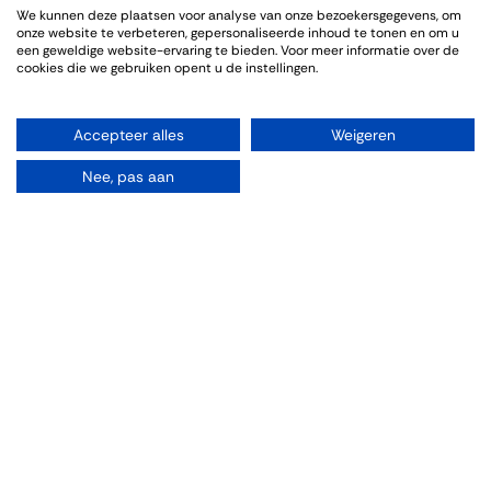
We kunnen deze plaatsen voor analyse van onze bezoekersgegevens, om
Genoten van een sfeervolle en informatieve wijnproeverij. De
onze website te verbeteren, gepersonaliseerde inhoud te tonen en om u
bijpassende gerechten sloten goed aan bij de wijnen.
een geweldige website-ervaring te bieden. Voor meer informatie over de
cookies die we gebruiken opent u de instellingen.
Accepteer alles
Weigeren
Event Info
Nee, pas aan
Location
Thiessen Wijnkoopers B.V.
Grote Gracht 18
6211 SW Maastricht
Netherlands
043-3251355
[email protected]
Directions