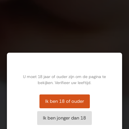
Ben jij ouder dan 18?
U moet 18 jaar of ouder zijn om de pagina te
bekijken. Verifieer uw leeftijd.
Ik ben 18 of ouder
Ik ben jonger dan 18