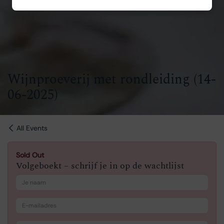
Wijnproeverij met rondleiding (14-
06-2025)
All Events
Sold Out
Volgeboekt – schrijf je in op de wachtlijst