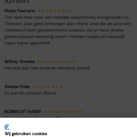
Reviews
Marja Pasmans
:
★★★★★★★★★
Ook deze keer weer een heerlijke wijnproeverij meegemaakt bij
Thiessen. Zeer goed ontvangen door Marie José die de proeverij
uitstekend heeft gepresenteerd ondanks dat er twee drukke
gezelschappen aanwezig waren. Heerlijke hapjes en natuurlijk
super wijnen geproefd!
Britney Smeets
:
★★★★★★★★★★
Het was een hele leuke en leerzame avond!
Renate Finke
:
★★★★★★★★
Es war ein schöner Abend
ROBRECHT HARDY
:
★★★★★★★★★★
Fijn en goed, zoals gewoonlijk
Wij gebruiken cookies
Max Spits
:
★★★★★★★★