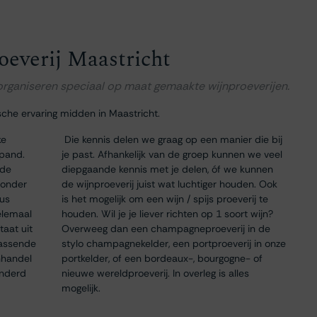
oeverij Maastricht
 organiseren speciaal op maat gemaakte wijnproeverijen.
sche ervaring midden in Maastricht.
ke
Die kennis delen we graag op een manier die bij
 pand.
je past. Afhankelijk van de groep kunnen we veel
 de
diepgaande kennis met je delen, óf we kunnen
 onder
de wijnproeverij juist wat luchtiger houden. Ook
dus
is het mogelijk om een wijn / spijs proeverij te
elemaal
houden. Wil je je liever richten op 1 soort wijn?
taat uit
Overweeg dan een champagneproeverij in de
passende
stylo champagnekelder, een portproeverij in onze
nhandel
portkelder, of een bordeaux-, bourgogne- of
onderd
nieuwe wereldproeverij. In overleg is alles
mogelijk.