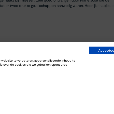
egemaakt bij Thiessen. Zeer goed ontvangen door Marie José die de
dat er twee drukke gezelschappen aanwezig waren. Heerlijke hapjes e
Accepteer
website te verbeteren, gepersonaliseerde inhoud te
ie over de cookies die we gebruiken opent u de
everij. De bijpassende gerechten sloten goed aan bij de wijnen.