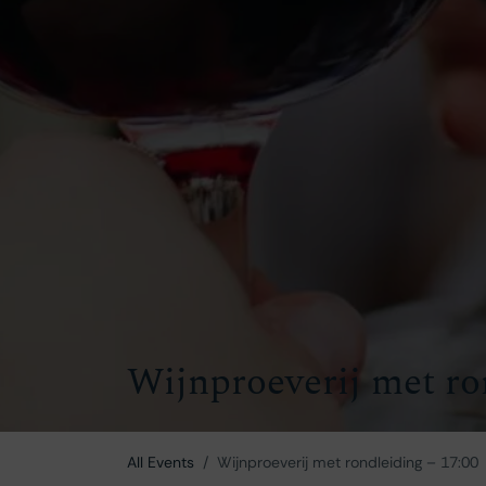
Wijnproeverij met ro
All Events
Wijnproeverij met rondleiding – 17:00