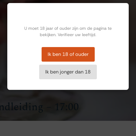
Ben jij ouder dan 18?
U moet 18 jaar of ouder zijn om de pagina te
bekijken. Verifieer uw leeftijd.
Ik ben 18 of ouder
Ik ben jonger dan 18
ndleiding – 17:00