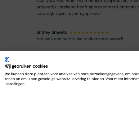
Ook deze keer weer een heerlijke wijnproeverij me
proeverij uitstekend heeft gepresenteerd ondanks 
natuurlijk super wijnen geproefd!
Britney Smeets
:
★★★★★★★★★★
Het was een hele leuke en leerzame avond!
Renate Finke
:
★★★★★★★★
Es war ein schöner Abend
Wij gebruiken cookies
We kunnen deze plaatsen voor analyse van onze bezoekersgegevens, om onze 
tonen en om u een geweldige website-ervaring te bieden. Voor meer informat
ROBRECHT HARDY
:
★★★★★★★★★★
instellingen.
Fijn en goed, zoals gewoonlijk
Max Spits
:
★★★★★★★★
Genoten van een sfeervolle en informatieve wijnpro