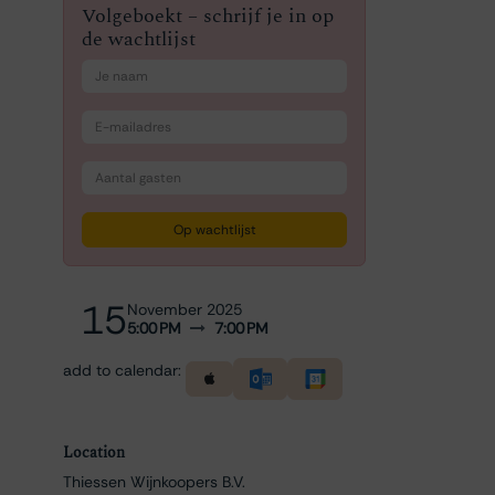
Volgeboekt – schrijf je in op
de wachtlijst
Op wachtlijst
15
November 2025
5:00 PM
7:00 PM
add to calendar:
Location
Thiessen Wijnkoopers B.V.