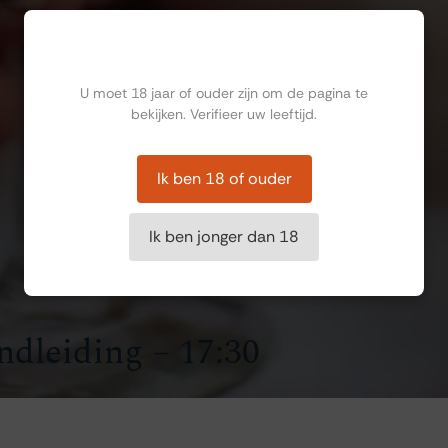
Ben jij ouder dan 18?
U moet 18 jaar of ouder zijn om de pagina te
bekijken. Verifieer uw leeftijd.
Ik ben 18 of ouder
Ik ben jonger dan 18
ndleiding – 17:30