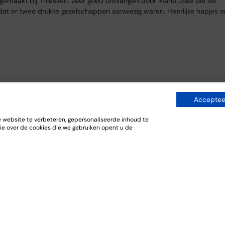
egemaakt bij Thiessen. Zeer goed ontvangen door Marie José die de
dat er twee drukke gezelschappen aanwezig waren. Heerlijke hapjes e
Accepteer
website te verbeteren, gepersonaliseerde inhoud te
ie over de cookies die we gebruiken opent u de
everij. De bijpassende gerechten sloten goed aan bij de wijnen.