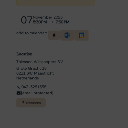
07
November 2025
5:30 PM
7:30 PM
add to calendar:
Location
Thiessen Wijnkoopers B.V.
Grote Gracht 18
6211 SW Maastricht
Netherlands
043-3251355
[email protected]
Directions