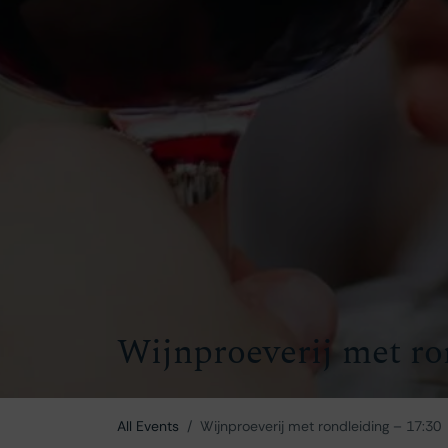
Wijnproeverij met ro
All Events
Wijnproeverij met rondleiding – 17:30