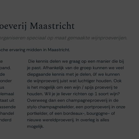
oeverij Maastricht
 organiseren speciaal op maat gemaakte wijnproeverijen.
sche ervaring midden in Maastricht.
ke
Die kennis delen we graag op een manier die bij
 pand.
je past. Afhankelijk van de groep kunnen we veel
 de
diepgaande kennis met je delen, óf we kunnen
 onder
de wijnproeverij juist wat luchtiger houden. Ook
dus
is het mogelijk om een wijn / spijs proeverij te
elemaal
houden. Wil je je liever richten op 1 soort wijn?
taat uit
Overweeg dan een champagneproeverij in de
passende
stylo champagnekelder, een portproeverij in onze
nhandel
portkelder, of een bordeaux-, bourgogne- of
onderd
nieuwe wereldproeverij. In overleg is alles
mogelijk.