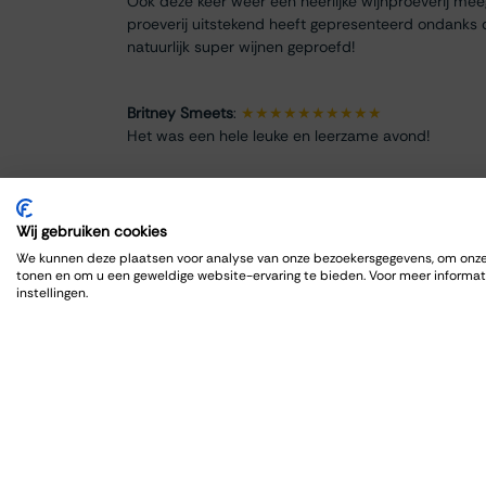
Ook deze keer weer een heerlijke wijnproeverij me
proeverij uitstekend heeft gepresenteerd ondanks 
natuurlijk super wijnen geproefd!
Britney Smeets
:
★★★★★★★★★★
Het was een hele leuke en leerzame avond!
Renate Finke
:
★★★★★★★★
Es war ein schöner Abend
Wij gebruiken cookies
We kunnen deze plaatsen voor analyse van onze bezoekersgegevens, om onze 
tonen en om u een geweldige website-ervaring te bieden. Voor meer informat
ROBRECHT HARDY
:
★★★★★★★★★★
instellingen.
Fijn en goed, zoals gewoonlijk
Max Spits
:
★★★★★★★★
Genoten van een sfeervolle en informatieve wijnpro