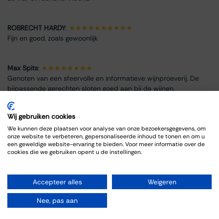
ROBRECHT HARDY
:
★★★★★★★★★★
Fijn en goed, zoals gewoonlijk
Max Spits
:
★★★★★★★★
Genoten van een sfeervolle en informatieve wijnproeverij. De
bijpassende gerechten sloten goed aan bij de wijnen.
Wij gebruiken cookies
We kunnen deze plaatsen voor analyse van onze bezoekersgegevens, om
onze website te verbeteren, gepersonaliseerde inhoud te tonen en om u
Event Info
een geweldige website-ervaring te bieden. Voor meer informatie over de
cookies die we gebruiken opent u de instellingen.
Location
Thiessen Wijnkoopers B.V.
Accepteer alles
Weigeren
Grote Gracht 18
6211 SW Maastricht
Nee, pas aan
Netherlands