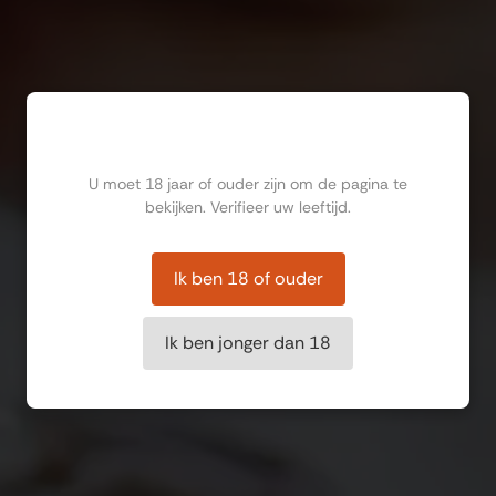
Ben jij ouder dan 18?
U moet 18 jaar of ouder zijn om de pagina te
bekijken. Verifieer uw leeftijd.
Ik ben 18 of ouder
Ik ben jonger dan 18