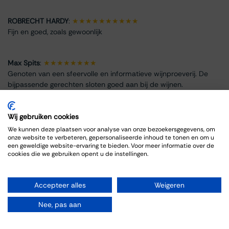
ROBRECHT HARDY
:
★★★★★★★★★★
Fijn en goed, zoals gewoonlijk
Max Spits
:
★★★★★★★★
Genoten van een sfeervolle en informatieve wijnproeverij. De
bijpassende gerechten sloten goed aan bij de wijnen.
Wij gebruiken cookies
We kunnen deze plaatsen voor analyse van onze bezoekersgegevens, om
onze website te verbeteren, gepersonaliseerde inhoud te tonen en om u
Event Info
een geweldige website-ervaring te bieden. Voor meer informatie over de
cookies die we gebruiken opent u de instellingen.
Location
Thiessen Wijnkoopers B.V.
Accepteer alles
Weigeren
Grote Gracht 18
6211 SW Maastricht
Nee, pas aan
Netherlands
043-3251355