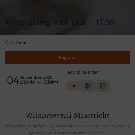
Wine tasting with tour – 17:30
All Events
Register
add to calendar:
04
September 2026
5:30 PM
7:30 PM
Wijnproeverij Maastricht
Wij geven wekelijkse proeverijen en organiseren speciaal
op maat gemaakte wijnproeverijen.