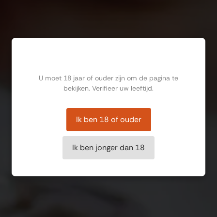
Ben jij ouder dan 18?
U moet 18 jaar of ouder zijn om de pagina te
bekijken. Verifieer uw leeftijd.
Ik ben 18 of ouder
Ik ben jonger dan 18