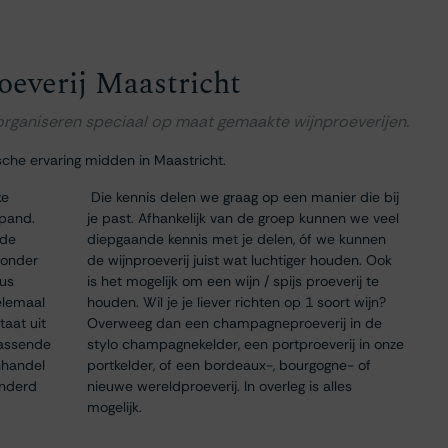
oeverij Maastricht
 organiseren speciaal op maat gemaakte wijnproeverijen.
sche ervaring midden in Maastricht.
ke
Die kennis delen we graag op een manier die bij
 pand.
je past. Afhankelijk van de groep kunnen we veel
 de
diepgaande kennis met je delen, óf we kunnen
 onder
de wijnproeverij juist wat luchtiger houden. Ook
dus
is het mogelijk om een wijn / spijs proeverij te
elemaal
houden. Wil je je liever richten op 1 soort wijn?
taat uit
Overweeg dan een champagneproeverij in de
passende
stylo champagnekelder, een portproeverij in onze
nhandel
portkelder, of een bordeaux-, bourgogne- of
onderd
nieuwe wereldproeverij. In overleg is alles
mogelijk.