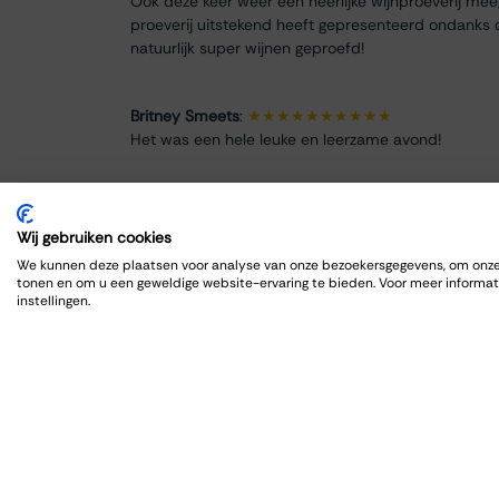
Ook deze keer weer een heerlijke wijnproeverij me
proeverij uitstekend heeft gepresenteerd ondanks 
natuurlijk super wijnen geproefd!
Britney Smeets
:
★★★★★★★★★★
Het was een hele leuke en leerzame avond!
Renate Finke
:
★★★★★★★★
Es war ein schöner Abend
Wij gebruiken cookies
We kunnen deze plaatsen voor analyse van onze bezoekersgegevens, om onze 
tonen en om u een geweldige website-ervaring te bieden. Voor meer informat
ROBRECHT HARDY
:
★★★★★★★★★★
instellingen.
Fijn en goed, zoals gewoonlijk
Max Spits
:
★★★★★★★★
Genoten van een sfeervolle en informatieve wijnpro