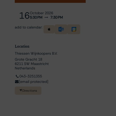
16
October 2026
5:30 PM
7:30 PM
add to calendar:
Location
Thiessen Wijnkoopers B.V.
Grote Gracht 18
6211 SW Maastricht
Netherlands
043-3251355
[email protected]
Directions