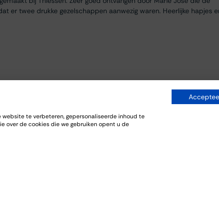
egemaakt bij Thiessen. Zeer goed ontvangen door Marie José die de
dat er twee drukke gezelschappen aanwezig waren. Heerlijke hapjes e
Accepteer
website te verbeteren, gepersonaliseerde inhoud te
ie over de cookies die we gebruiken opent u de
everij. De bijpassende gerechten sloten goed aan bij de wijnen.