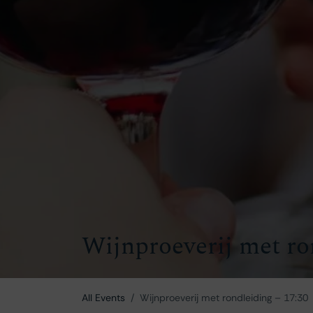
Wijnproeverij met ro
All Events
Wijnproeverij met rondleiding – 17:30