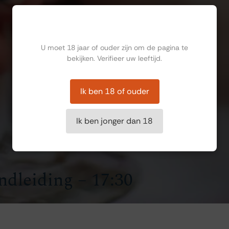
Ben jij ouder dan 18?
U moet 18 jaar of ouder zijn om de pagina te
bekijken. Verifieer uw leeftijd.
Ik ben 18 of ouder
Ik ben jonger dan 18
ndleiding – 17:30