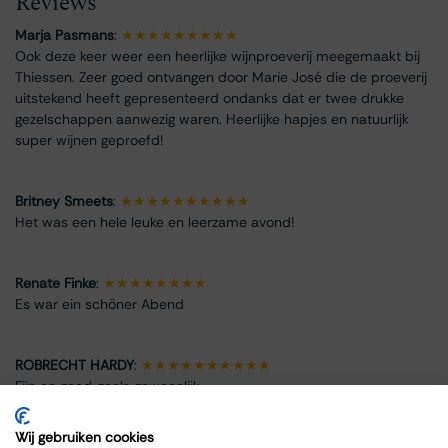
Reviews
Marja Pasmans
:
★★★★★★★★★
Ook deze keer weer een heerlijke wijnproeverij meegemaakt bij
Thiessen. Zeer goed ontvangen door Marie José die de proeverij
uitstekend heeft gepresenteerd ondanks dat er twee drukke
gezelschappen aanwezig waren. Heerlijke hapjes en natuurlijk
super wijnen geproefd!
Britney Smeets
:
★★★★★★★★★★
Het was een hele leuke en leerzame avond!
Renate Finke
:
★★★★★★★★
Es war ein schöner Abend
ROBRECHT HARDY
:
★★★★★★★★★★
Fijn en goed, zoals gewoonlijk
Wij gebruiken cookies
Max Spits
:
★★★★★★★★