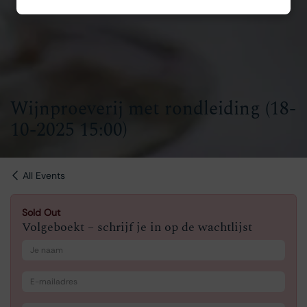
Wijnproeverij met rondleiding (18-
10-2025 15:00)
All Events
Sold Out
Volgeboekt – schrijf je in op de wachtlijst