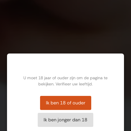
Ben jij ouder dan 18?
U moet 18 jaar of ouder zijn om de pagina te
bekijken. Verifieer uw leeftijd.
Ik ben 18 of ouder
Ik ben jonger dan 18