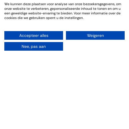
We kunnen deze plaatsen voor analyse van onze bezoekersgegevens, om
Genoten van een sfeervolle en informatieve wijnproeverij. De
onze website te verbeteren, gepersonaliseerde inhoud te tonen en om u
bijpassende gerechten sloten goed aan bij de wijnen.
een geweldige website-ervaring te bieden. Voor meer informatie over de
cookies die we gebruiken opent u de instellingen.
Accepteer alles
Weigeren
Event Info
Nee, pas aan
Location
Thiessen Wijnkoopers B.V.
Grote Gracht 18
6211 SW Maastricht
Netherlands
043-3251355
[email protected]
Directions