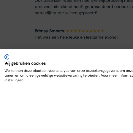
Ook deze keer weer een heerlijke wijnproeverij me
proeverij uitstekend heeft gepresenteerd ondanks 
natuurlijk super wijnen geproefd!
Britney Smeets
:
★★★★★★★★★★
Het was een hele leuke en leerzame avond!
Renate Finke
:
★★★★★★★★
Es war ein schöner Abend
Wij gebruiken cookies
We kunnen deze plaatsen voor analyse van onze bezoekersgegevens, om onze 
tonen en om u een geweldige website-ervaring te bieden. Voor meer informat
ROBRECHT HARDY
:
★★★★★★★★★★
instellingen.
Fijn en goed, zoals gewoonlijk
Max Spits
:
★★★★★★★★
Genoten van een sfeervolle en informatieve wijnpro