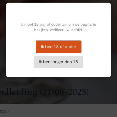
Ben jij ouder dan 18?
U moet 18 jaar of ouder zijn om de pagina te
bekijken. Verifieer uw leeftijd.
Ik ben 18 of ouder
Ik ben jonger dan 18
ndleiding (21-06-2025)
2025)