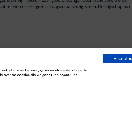
egemaakt bij Thiessen. Zeer goed ontvangen door Marie José die de
dat er twee drukke gezelschappen aanwezig waren. Heerlijke hapjes e
Accepteer
website te verbeteren, gepersonaliseerde inhoud te
ie over de cookies die we gebruiken opent u de
everij. De bijpassende gerechten sloten goed aan bij de wijnen.