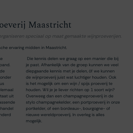
oeverij Maastricht
 organiseren speciaal op maat gemaakte wijnproeverijen.
sche ervaring midden in Maastricht.
ke
Die kennis delen we graag op een manier die bij
 pand.
je past. Afhankelijk van de groep kunnen we veel
 de
diepgaande kennis met je delen, óf we kunnen
 onder
de wijnproeverij juist wat luchtiger houden. Ook
dus
is het mogelijk om een wijn / spijs proeverij te
elemaal
houden. Wil je je liever richten op 1 soort wijn?
taat uit
Overweeg dan een champagneproeverij in de
passende
stylo champagnekelder, een portproeverij in onze
nhandel
portkelder, of een bordeaux-, bourgogne- of
onderd
nieuwe wereldproeverij. In overleg is alles
mogelijk.