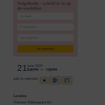
Volgeboekt – schrijf je in op
de wachtlijst
Op wachtlijst
21
June 2025
5:00 PM
7:00 PM
add to calendar:
Location
Thiessen Wijnkoopers B.V.