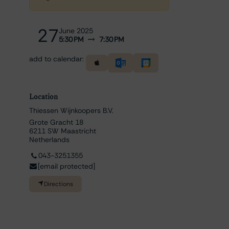
27
June 2025
5:30 PM
7:30 PM
add to calendar:
Location
Thiessen Wijnkoopers B.V.
Grote Gracht 18
6211 SW Maastricht
Netherlands
043-3251355
[email protected]
Directions