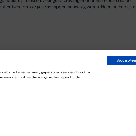
egemaakt bij Thiessen. Zeer goed ontvangen door Marie José die de
dat er twee drukke gezelschappen aanwezig waren. Heerlijke hapjes e
Accepteer
website te verbeteren, gepersonaliseerde inhoud te
ie over de cookies die we gebruiken opent u de
everij. De bijpassende gerechten sloten goed aan bij de wijnen.