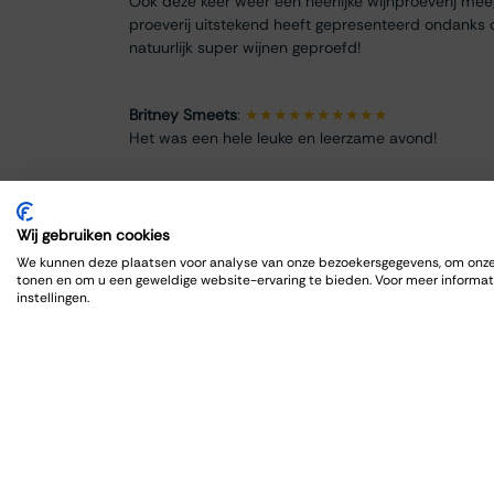
Ook deze keer weer een heerlijke wijnproeverij me
proeverij uitstekend heeft gepresenteerd ondanks 
natuurlijk super wijnen geproefd!
Britney Smeets
:
★★★★★★★★★★
Het was een hele leuke en leerzame avond!
Renate Finke
:
★★★★★★★★
Es war ein schöner Abend
Wij gebruiken cookies
We kunnen deze plaatsen voor analyse van onze bezoekersgegevens, om onze 
tonen en om u een geweldige website-ervaring te bieden. Voor meer informat
ROBRECHT HARDY
:
★★★★★★★★★★
instellingen.
Fijn en goed, zoals gewoonlijk
Max Spits
:
★★★★★★★★
Genoten van een sfeervolle en informatieve wijnpro