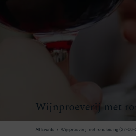
Wijnproeverij met ro
All Events
Wijnproeverij met rondleiding (27-06-