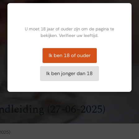
Ben jij ouder dan 18?
U moet 18 jaar of ouder zijn om de pagina te
bekijken. Verifieer uw leeftijd.
Ik ben 18 of ouder
Ik ben jonger dan 18
ndleiding (27-06-2025)
2025)