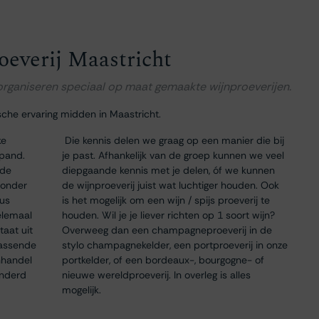
oeverij Maastricht
 organiseren speciaal op maat gemaakte wijnproeverijen.
sche ervaring midden in Maastricht.
ke
Die kennis delen we graag op een manier die bij
 pand.
je past. Afhankelijk van de groep kunnen we veel
 de
diepgaande kennis met je delen, óf we kunnen
 onder
de wijnproeverij juist wat luchtiger houden. Ook
dus
is het mogelijk om een wijn / spijs proeverij te
elemaal
houden. Wil je je liever richten op 1 soort wijn?
taat uit
Overweeg dan een champagneproeverij in de
passende
stylo champagnekelder, een portproeverij in onze
nhandel
portkelder, of een bordeaux-, bourgogne- of
onderd
nieuwe wereldproeverij. In overleg is alles
mogelijk.