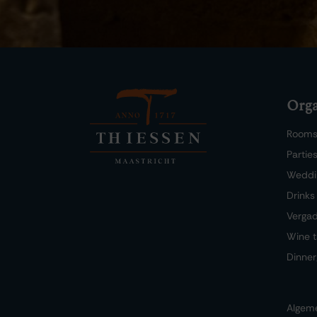
Orga
Room
Partie
Weddi
Drinks
Verga
Wine t
Dinner
Algem