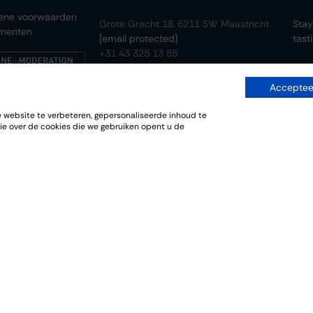
ene voorwaarden
Grote Gracht 18, 6211 SW Maastricht
Stay
menten
[email protected]
tast
+31 43 325 13 55
Accepteer
website te verbeteren, gepersonaliseerde inhoud te
ie over de cookies die we gebruiken opent u de
Subs
reC