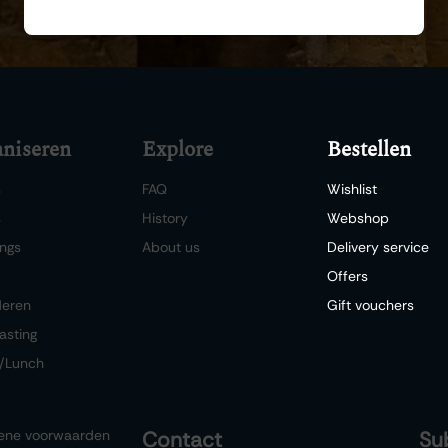
niseren
Explore
Bestellen
s
FAQ
Wishlist
s
History
Webshop
ngs
About us
Delivery service
Offers
deren
Gift vouchers
asting
/Lunch
ene voorwaarden
Contact
Su