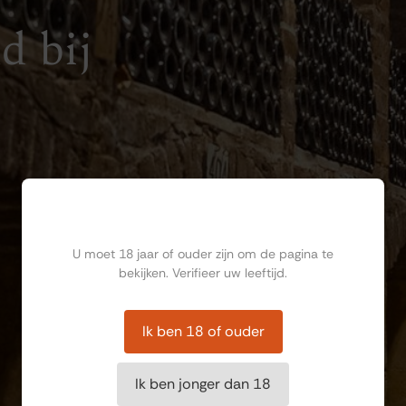
d bij
Ben jij ouder dan 18?
U moet 18 jaar of ouder zijn om de pagina te
bekijken. Verifieer uw leeftijd.
Ik ben 18 of ouder
Ik ben jonger dan 18