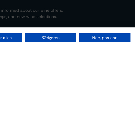
 informed about our wine offers,
ings, and new wine selections.
 alles
Weigeren
Nee, pas aan
Wine trade
cribe to *
Events
Protected by
APTCHA,
Privacy policy
&
Terms of service
apply.
Submit