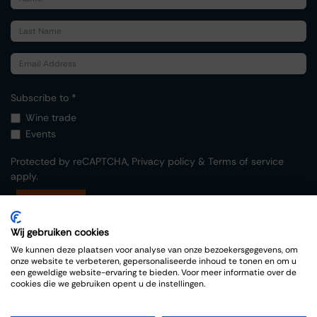
Subscribe to *
Wine trade
Events
Protected by reCAPTCHA,
Privacy policy
&
Terms of service
apply.
Submit
Wij gebruiken cookies
We kunnen deze plaatsen voor analyse van onze bezoekersgegevens, om
onze website te verbeteren, gepersonaliseerde inhoud te tonen en om u
een geweldige website-ervaring te bieden. Voor meer informatie over de
cookies die we gebruiken opent u de instellingen.
Copyright © Thiessen Wijnkoopers