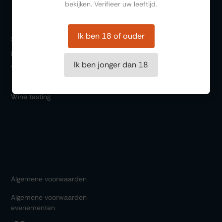
bekijken. Verifieer uw leeftijd.
Bezoeken
Ik ben 18 of ouder
Store
Bar 1717
Ik ben jonger dan 18
Wine & Food
Themed events
Wine tasting
Algemene voorwaarden
Algemene voorwaarden
evenementen