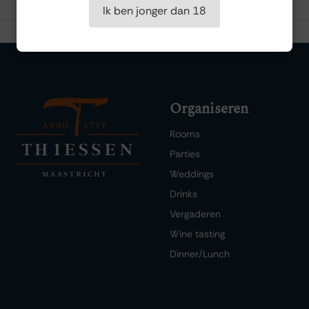
Ik ben jonger dan 18
Organiseren
Rooms
Parties
Weddings
Drinks
Vergaderen
Wine tasting
Dinner/Lunch