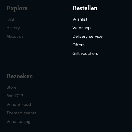
Explore
Bestellen
FAQ
Wishlist
History
Webshop
About us
Delivery service
Offers
Gift vouchers
Bezoeken
Store
Bar 1717
Wine & Food
Themed events
Wine tasting