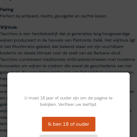
Pairing:
Perfect bij antipasti, risotto, gevogelte en zachte kazen.
Wijnhuis:
Tacchino is een familiebedrijf dat al generaties lang hoogwaardige
wijnen produceert in de heuvels van Piemonte, Italië. Het wijnhuis ligt
in het Monferrato-gebied, dat bekend staat om zijn vruchtbare
bodems en ideale klimaat voor de teelt van de Barbera-druif.
Tacchino combineert traditionele vinificatietechnieken met moderne
innovaties om wijnen te creëren die zowel de geschiedenis van het
gebied als de vooruitstrevende visie van het wijnhuis weerspiegelen.
Het domein beslaat ongeveer 25 hectare aan wijngaarden, waar
Ben jij ouder dan 18?
naast Barbera ook andere typische druivenrassen van Piemonte
worden verbouwd. Tacchino heeft door de jaren heen talrijke prijzen
U moet 18 jaar of ouder zijn om de pagina te
en erkenningen ontvangen voor hun wijnen, die wereldwijd
bekijken. Verifieer uw leeftijd.
geëxporteerd worden naar liefhebbers van authentieke Italiaanse
wijnen. Duurzaamheid en respect voor de natuur staan hoog in het
vaandel, en het wijnhuis zet zich in voor ecologische
Ik ben 18 of ouder
landbouwmethoden om de toekomst van hun wijngaarden te
waarborgen.