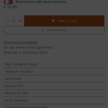
Show prices with taxes included
€
15.99
Add to cart
Add to wishlist
Terms and Conditions
30-day money-back guarantee
Shipping: 2-3 Business Days
Wijn Categorie
:
Rood
Wijnhuis
:
Tacchino
Land
:
Italië
Inhoud
:
0,75
Alcohol %
:
13,5
Druif
:
Dolcetto
Vinificatie
:
Fermentatie RVS