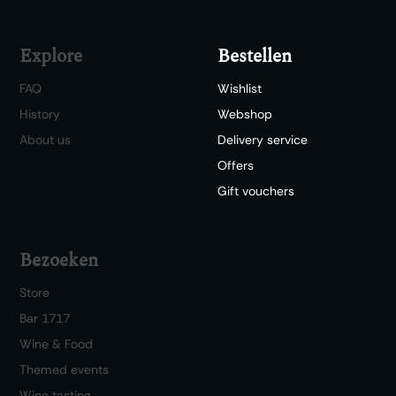
Explore
Bestellen
FAQ
Wishlist
History
Webshop
About us
Delivery service
Offers
Gift vouchers
Bezoeken
Store
Bar 1717
Wine & Food
Themed events
Wine tasting