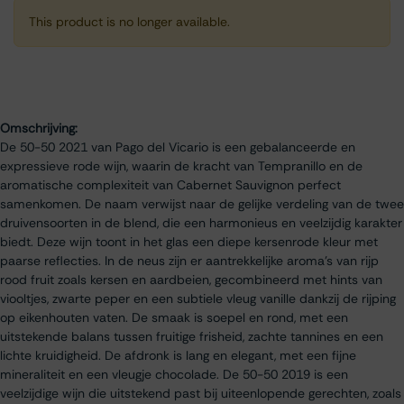
This product is no longer available.
Omschrijving:
De 50-50 2021 van Pago del Vicario is een gebalanceerde en
expressieve rode wijn, waarin de kracht van Tempranillo en de
aromatische complexiteit van Cabernet Sauvignon perfect
samenkomen. De naam verwijst naar de gelijke verdeling van de twee
druivensoorten in de blend, die een harmonieus en veelzijdig karakter
biedt. Deze wijn toont in het glas een diepe kersenrode kleur met
paarse reflecties. In de neus zijn er aantrekkelijke aroma’s van rijp
rood fruit zoals kersen en aardbeien, gecombineerd met hints van
viooltjes, zwarte peper en een subtiele vleug vanille dankzij de rijping
op eikenhouten vaten. De smaak is soepel en rond, met een
uitstekende balans tussen fruitige frisheid, zachte tannines en een
lichte kruidigheid. De afdronk is lang en elegant, met een fijne
mineraliteit en een vleugje chocolade. De 50-50 2019 is een
veelzijdige wijn die uitstekend past bij uiteenlopende gerechten, zoals