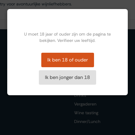
try voor avontuurlijke wijnliefhebbers.
Ben jij ouder dan 18?
U moet 18 jaar of ouder zijn om de pagina te
bekijken. Verifieer uw leeftijd.
Organiseren
Ik ben 18 of ouder
Rooms
Ik ben jonger dan 18
Parties
Weddings
Drinks
Vergaderen
Wine tasting
Dinner/Lunch