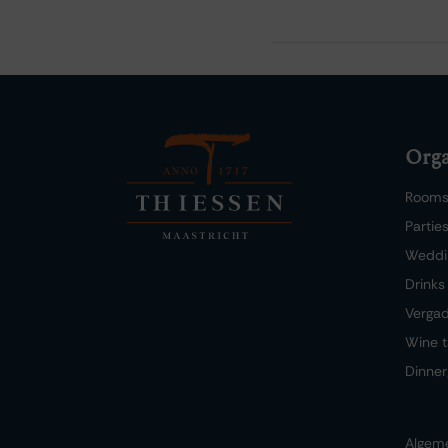
Orga
Room
Partie
Weddi
Drinks
Verga
Wine t
Dinner
Algem