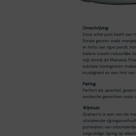
Omschrijving:
Deze witte port heeft een h
florale geuren zoals oranje
er hints van rijpe perzik, 
balans tussen natuurlijke 
stijl, terwijl de Malvasia 
subtiele honingtonen maken 
kruidigheid en een hint van
Pairing:
Perfect als aperitief, geser
exotische gerechten zoals c
Wijnhuis:
Graham’s is een van de mee
uitstekende rijpingsmethode
portwijnen van uitzonderlij
zorgvuldige rijping op eike