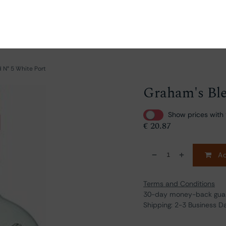
ganize
Discover
Order
Visit
Contact us
 N° 5 White Port
Graham's Ble
Show prices with 
€
20.87
Ad
Terms and Conditions
30-day money-back gua
Shipping: 2-3 Business D