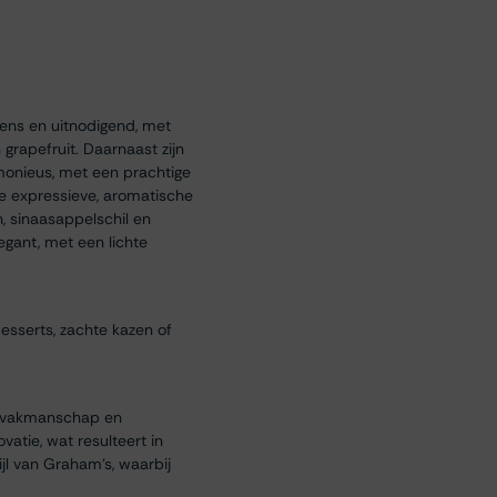
ntens en uitnodigend, met
grapefruit. Daarnaast zijn
armonieus, met een prachtige
de expressieve, aromatische
n, sinaasappelschil en
legant, met een lichte
 desserts, zachte kazen of
jn vakmanschap en
atie, wat resulteert in
ijl van Graham’s, waarbij
.