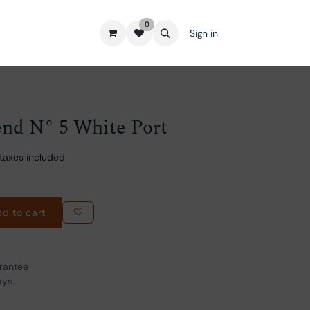
0
Sign in
nd N° 5 White Port
taxes included
d to cart
rantee
ays