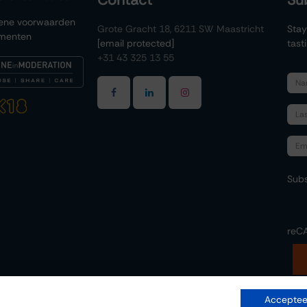
Contact
Su
ene voorwaarden
Grote Gracht 18, 6211 SW Maastricht
Stay
menten
[email protected]
tast
+31 43 325 13 55
Subs
reC
Accepteer