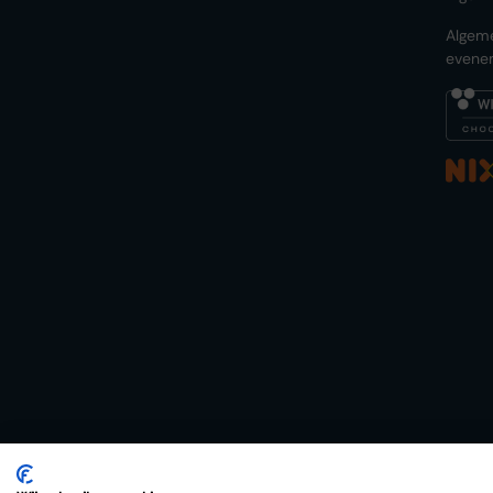
Algem
evene