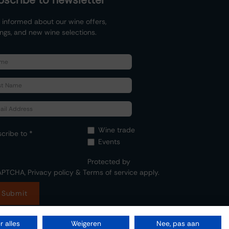
bscribe to newsletter
 informed about our wine offers,
ings, and new wine selections.
Wine trade
cribe to *
Events
Protected by
APTCHA,
Privacy policy
&
Terms of service
apply.
Submit
 alles
Weigeren
Nee, pas aan