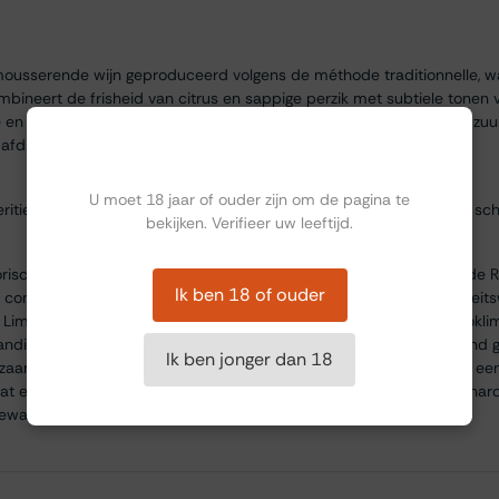
mousserende wijn geproduceerd volgens de méthode traditionnelle, wa
ombineert de frisheid van citrus en sappige perzik met subtiele tonen 
de en zachte mousse. De minerale ondertoon en de gebalanceerde zuu
afdronk.
Ben jij ouder dan 18?
U moet 18 jaar of ouder zijn om de pagina te
peritief. Combineert goed met sushi, sashimi, lichte visgerechten en sch
bekijken. Verifieer uw leeftijd.
risch wijnhuis gelegen in het Limburgse landschap, waar al sinds de 
Ik ben 18 of ouder
uis combineert traditie met moderne wijnbouwtechnieken om kwaliteit
t Limburgse terroir weerspiegelen. De kalkrijke bodem en het microkl
digheden voor de teelt van Pinot Noir, een druif die hier uitstekend ge
Ik ben jonger dan 18
aam en met respect voor de natuur, wat resulteert in wijnen met een
aat een aantal hectare en produceert voornamelijk Pinot Noir en Char
gewaardeerd.