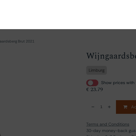
ganize
Discover
Order
Visit
Contact us
aardsberg Brut 2021
Wijngaardsbe
Limburg
Show prices with 
€
23.79
Ad
Terms and Conditions
30-day money-back gua