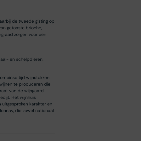
arbij de tweede gisting op
van getoaste brioche,
rgraad zorgen voor een
aal- en schelpdieren.​
Romeinse tijd wijnstokken
swijnen te produceren die
imaat van de wijngaard
dijt. Het wijnhuis
 uitgesproken karakter en
donnay, die zowel nationaal