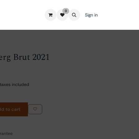
0
Sign in
rg Brut 2021
taxes included
d to cart
rantee