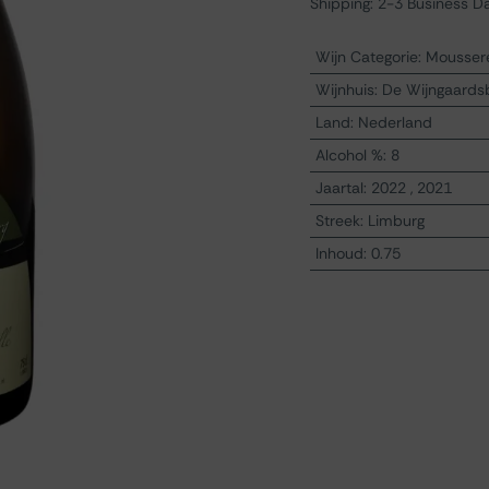
Shipping: 2-3 Business D
Wijn Categorie
:
Mousser
Wijnhuis
:
De Wijngaards
Land
:
Nederland
Alcohol %
:
8
Jaartal
:
2022
,
2021
Streek
:
Limburg
Inhoud
:
0.75