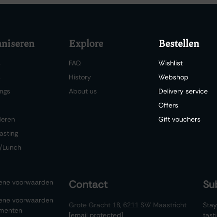
niseren
Explore
Bestellen
s
FAQ
Wishlist
s
History
Webshop
ngs
About us
Delivery service
Offers
deren
Gift vouchers
asting
/Lunch
ene voorwaarden
Contact
Su
ene voorwaarden
Grote Gracht 18, 6211 SW Maastricht
Stay
menten
[email protected]
tast