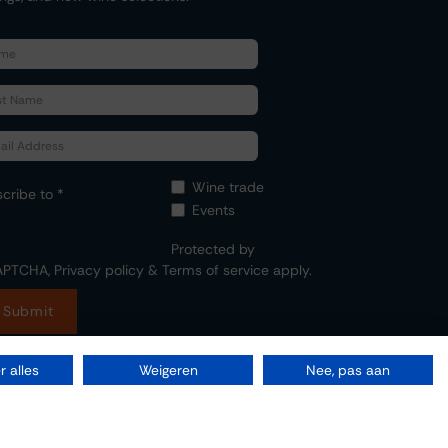
Wine trade
cribe to *
Events
Protected by
APTCHA,
Privacy policy
&
Terms of service
apply.
Submit
 alles
Weigeren
Nee, pas aan