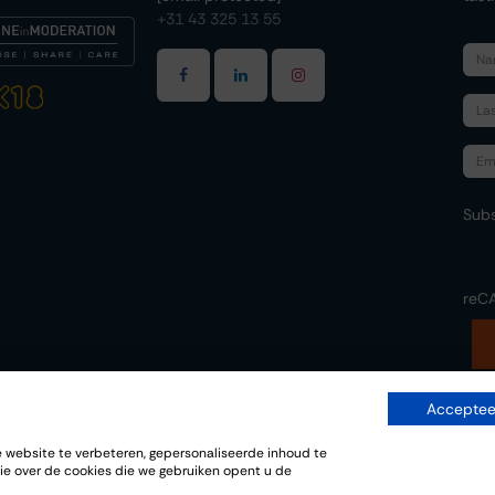
+31 43 325 13 55
Subs
reC
Accepteer
website te verbeteren, gepersonaliseerde inhoud te
-
ie over de cookies die we gebruiken opent u de