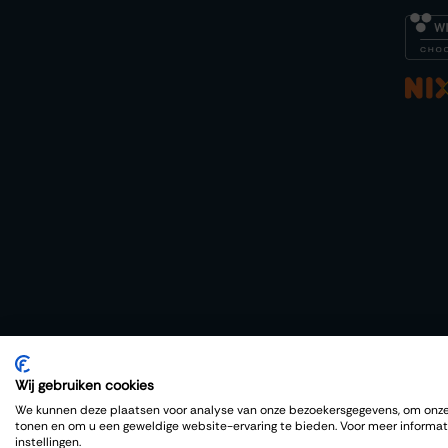
Wij gebruiken cookies
Copyright © Thiessen Wijnkoopers
We kunnen deze plaatsen voor analyse van onze bezoekersgegevens, om onze 
tonen en om u een geweldige website-ervaring te bieden. Voor meer informat
instellingen.
Nederlands
|
English (US)