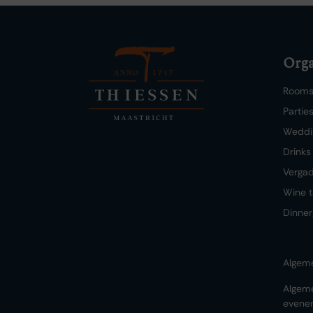
Orga
Room
Partie
Weddi
Drinks
Verga
Wine t
Dinner
Algem
Algem
evene