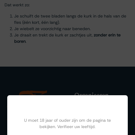
Dat werkt zo:
Je schuift de twee bladen langs de kurk in de hals van de
fles (één kort, één lang).
Je wiebelt ze voorzichtig naar beneden.
Je draait en trekt de kurk er zachtjes uit,
zonder erin te
boren
.
Organiseren
Ben jij ouder dan 18?
Rooms
Parties
U moet 18 jaar of ouder zijn om de pagina te
Weddings
bekijken. Verifieer uw leeftijd.
Drinks