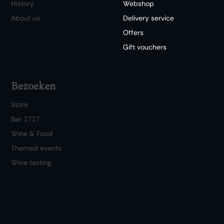
History
Webshop
About us
Delivery service
Offers
Gift vouchers
Bezoeken
Store
Bar 1717
Wine & Food
Themed events
Wine tasting