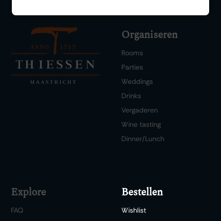
Organiseren
Rooms
Parties
Weddings
Drinks
Vergaderen
Wine tasting
Dinner/Lunch
Explore
Bestellen
FAQ
Wishlist