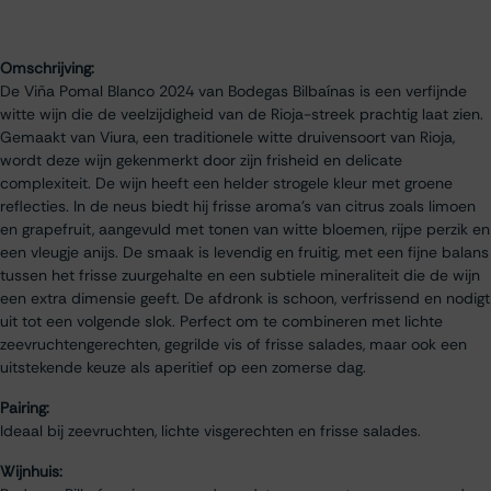
Omschrijving:
De Viña Pomal Blanco 2024 van Bodegas Bilbaínas is een verfijnde
witte wijn die de veelzijdigheid van de Rioja-streek prachtig laat zien.
Gemaakt van Viura, een traditionele witte druivensoort van Rioja,
wordt deze wijn gekenmerkt door zijn frisheid en delicate
complexiteit. De wijn heeft een helder strogele kleur met groene
reflecties. In de neus biedt hij frisse aroma’s van citrus zoals limoen
en grapefruit, aangevuld met tonen van witte bloemen, rijpe perzik en
een vleugje anijs. De smaak is levendig en fruitig, met een fijne balans
tussen het frisse zuurgehalte en een subtiele mineraliteit die de wijn
een extra dimensie geeft. De afdronk is schoon, verfrissend en nodigt
uit tot een volgende slok. Perfect om te combineren met lichte
zeevruchtengerechten, gegrilde vis of frisse salades, maar ook een
uitstekende keuze als aperitief op een zomerse dag.
Pairing:
Ideaal bij zeevruchten, lichte visgerechten en frisse salades.
Wijnhuis: