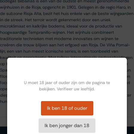
Bodegas Bilbaínas is een van de oudste en meest gerenommeerde
wijnhuizen in de Rioja, opgericht in 1901. Gelegen in de regio Haro, in
de subzone Rioja Alta, bezit het huis enkele van de beste wijngaarden
in de streek. Het terroir wordt gekenmerkt door een uniek
microklimaat en kalkrijke bodems, ideaal voor de productie van
hoogwaardige Tempranillo-wijnen. Het wijnhuis combineert
traditionele technieken met moderne innovaties om wijnen te
creëren die trouw blijven aan het erfgoed van Rioja. De Viña Pomal-
lijn, een van hun meest iconische series, is een toonbeeld van
kwaliteit en consistentie. Met talloze internationale onderscheidingen
op hun naam blijft Bodegas Bilbaínas een standaarddrager van de
Ben jij ouder dan 18?
Spaanse wijncultuur. Duurzaamheid speelt een belangrijke rol in hun
filosofie: van het minimaliseren van de impact op het milieu tot een
U moet 18 jaar of ouder zijn om de pagina te
focus op biologische wijnbouw. Het huis verwelkomt bezoekers met
bekijken. Verifieer uw leeftijd.
open armen en biedt rondleidingen en proeverijen aan die een
diepgaand inzicht geven in de rijke geschiedenis en expertise achter
hun wijnen.
Ik ben 18 of ouder
Ik ben jonger dan 18