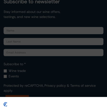
Subscribe to newsletter
Stay informed about our wine offers,
tastings, and new wine selections.
Subscribe to *
Wine trade
Events
Protected by reCAPTCHA,
Privacy policy
&
Terms of service
apply.
Submit