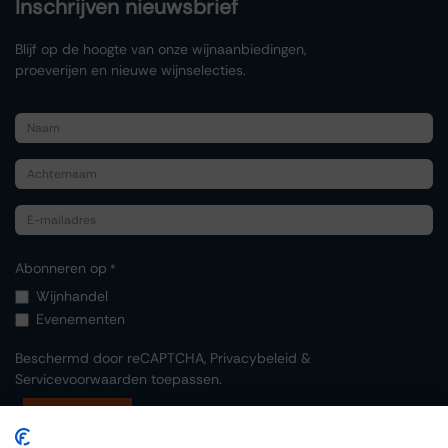
Inschrijven nieuwsbrief
Blijf op de hoogte van onze wijnaanbiedingen,
proeverijen en nieuwe wijnselecties.
Abonneren op
*
Wijnhandel
Evenementen
Beschermd door reCAPTCHA,
Privacybeleid
&
Servicevoorwaarden
toepassen.
Indienen