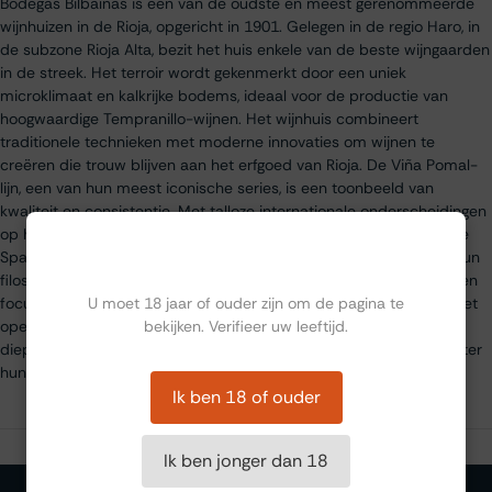
Bodegas Bilbaínas is een van de oudste en meest gerenommeerde
wijnhuizen in de Rioja, opgericht in 1901. Gelegen in de regio Haro, in
de subzone Rioja Alta, bezit het huis enkele van de beste wijngaarden
in de streek. Het terroir wordt gekenmerkt door een uniek
microklimaat en kalkrijke bodems, ideaal voor de productie van
hoogwaardige Tempranillo-wijnen. Het wijnhuis combineert
traditionele technieken met moderne innovaties om wijnen te
creëren die trouw blijven aan het erfgoed van Rioja. De Viña Pomal-
lijn, een van hun meest iconische series, is een toonbeeld van
kwaliteit en consistentie. Met talloze internationale onderscheidingen
op hun naam blijft Bodegas Bilbaínas een standaarddrager van de
Ben jij ouder dan 18?
Spaanse wijncultuur. Duurzaamheid speelt een belangrijke rol in hun
filosofie: van het minimaliseren van de impact op het milieu tot een
U moet 18 jaar of ouder zijn om de pagina te
focus op biologische wijnbouw. Het huis verwelkomt bezoekers met
bekijken. Verifieer uw leeftijd.
open armen en biedt rondleidingen en proeverijen aan die een
diepgaand inzicht geven in de rijke geschiedenis en expertise achter
hun wijnen.
Ik ben 18 of ouder
Ik ben jonger dan 18