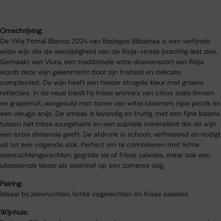
Omschrijving:
De Viña Pomal Blanco 2024 van Bodegas Bilbaínas is een verfijnde
witte wijn die de veelzijdigheid van de Rioja-streek prachtig laat zien.
Gemaakt van Viura, een traditionele witte druivensoort van Rioja,
wordt deze wijn gekenmerkt door zijn frisheid en delicate
complexiteit. De wijn heeft een helder strogele kleur met groene
reflecties. In de neus biedt hij frisse aroma’s van citrus zoals limoen
en grapefruit, aangevuld met tonen van witte bloemen, rijpe perzik en
een vleugje anijs. De smaak is levendig en fruitig, met een fijne balans
tussen het frisse zuurgehalte en een subtiele mineraliteit die de wijn
een extra dimensie geeft. De afdronk is schoon, verfrissend en nodigt
uit tot een volgende slok. Perfect om te combineren met lichte
zeevruchtengerechten, gegrilde vis of frisse salades, maar ook een
uitstekende keuze als aperitief op een zomerse dag.
Pairing:
Ideaal bij zeevruchten, lichte visgerechten en frisse salades.
Wijnhuis: