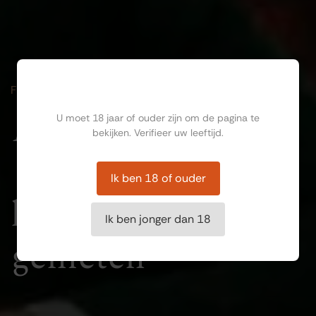
Ben jij ouder dan 18?
FEESTEN
Bijzondere
U moet 18 jaar of ouder zijn om de pagina te
bekijken. Verifieer uw leeftijd.
momenten om
Ik ben 18 of ouder
kostbaar van te
Ik ben jonger dan 18
genieten