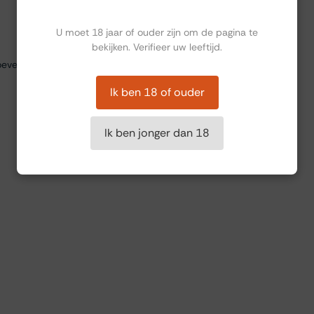
Ben jij ouder dan 18?
U moet 18 jaar of ouder zijn om de pagina te
bekijken. Verifieer uw leeftijd.
everij. De bijpassende gerechten sloten goed aan bij de wijnen.
Ik ben 18 of ouder
Ik ben jonger dan 18