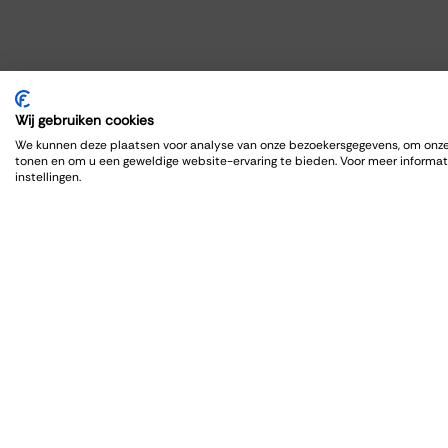
Wij gebruiken cookies
We kunnen deze plaatsen voor analyse van onze bezoekersgegevens, om onze 
tonen en om u een geweldige website-ervaring te bieden. Voor meer informat
instellingen.
Orga
Zalen
Feest
Trouw
Borrel
Verga
Wijnpr
Diner/