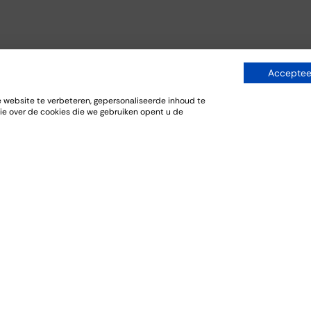
Accepteer
website te verbeteren, gepersonaliseerde inhoud te
ie over de cookies die we gebruiken opent u de
niseren
Bestellen
Ontdekken
FAQ
Wishlist
en
Historie
Webshop
en
Over ons
Bezorgdienst
en
Aanbiedingen
deren
Cadeaubonnen
oeverij
lunchen