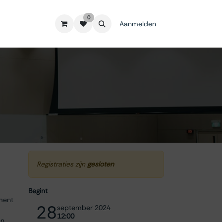
0
Aanmelden
Registraties zijn
gesloten
Begint
ement
28
september 2024
12:00
en