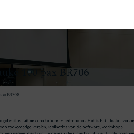
en
Ontdekken
Bestellen
Bezoeken
Contact
Bauke 100 pax BR706
 pax BR706
indgebruikers uit om ons te komen ontmoeten! Het is het ideale even
 toekomstige versies, realisaties van de software, workshops,
s ook een gelegenheid om de casestudies, methodologie of ontwikkeling