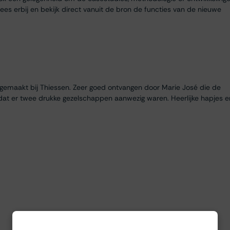
es erbij en bekijk direct vanuit de bron de functies van de nieuwe
egemaakt bij Thiessen. Zeer goed ontvangen door Marie José die de
dat er twee drukke gezelschappen aanwezig waren. Heerlijke hapjes e