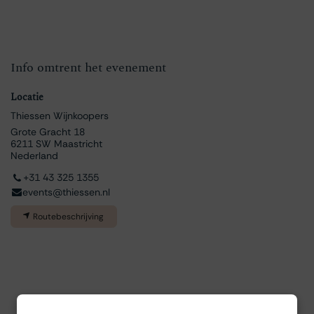
Info omtrent het evenement
Locatie
Thiessen Wijnkoopers
Grote Gracht 18
6211 SW Maastricht
Nederland
+31 43 325 1355
events@thiessen.nl
Routebeschrijving