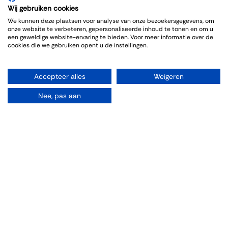
Wij gebruiken cookies
We kunnen deze plaatsen voor analyse van onze bezoekersgegevens, om
onze website te verbeteren, gepersonaliseerde inhoud te tonen en om u
een geweldige website-ervaring te bieden. Voor meer informatie over de
cookies die we gebruiken opent u de instellingen.
Accepteer alles
Weigeren
Organiseren
Nee, pas aan
Zalen
Feesten
Trouwen
Borrelen
Vergaderen
Wijnproeverij
Diner/lunchen