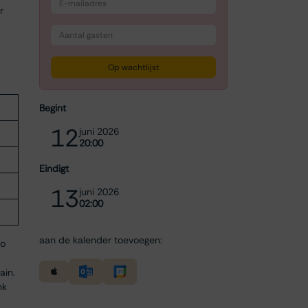
r
Op wachtlijst
Begint
12
juni 2026
20:00
Eindigt
13
juni 2026
02:00
aan de kalender toevoegen:
to
ain.
nk