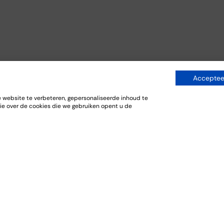
Accepteer
website te verbeteren, gepersonaliseerde inhoud te
ie over de cookies die we gebruiken opent u de
niseren
Bestellen
Ontdekken
FAQ
Wishlist
en
Historie
Webshop
en
Over ons
Bezorgdienst
en
Aanbiedingen
deren
Cadeaubonnen
oeverij