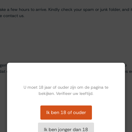
ke a few hours to arrive. Kindly check your spam or junk folder, and i
se contact us.
egemaakt bij Thiessen. Zeer goed ontvangen door Marie José die de
dat er twee drukke gezelschappen aanwezig waren. Heerlijke hapjes e
Ben jij ouder dan 18?
U moet 18 jaar of ouder zijn om de pagina te
bekijken. Verifieer uw leeftijd.
Ik ben 18 of ouder
Ik ben jonger dan 18