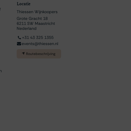
Locatie
f
Thiessen Wijnkoopers
Grote Gracht 18
6211 SW Maastricht
Nederland
+31 43 325 1355
events@thiessen.nl
Routebeschrijving
n