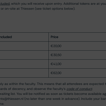
ncluded
, which you will receive upon entry. Additional tokens are at you
 on-site at Thiessen (see ticket options below).
included
Price
€20,00
€30,50
€41,00
€62,00
ly as within the faculty. This means that all attendees are expected 
ards of decency, and observe the faculty’s
code of conduct
.
 waiting list. You will be notified as soon as tickets become available ag
nts@thiessen.nl
(no later than one week in advance). Include your ba
me.