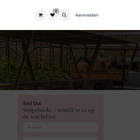
0
Aanmelden
Sold Out
Volgeboekt – schrijf je in op
de wachtlijst