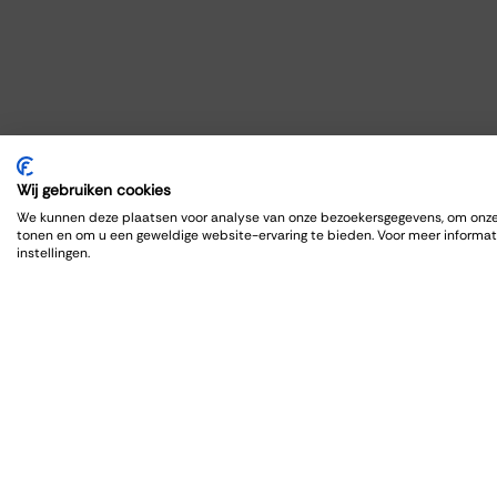
Wij gebruiken cookies
We kunnen deze plaatsen voor analyse van onze bezoekersgegevens, om onze 
tonen en om u een geweldige website-ervaring te bieden. Voor meer informat
instellingen.
Orga
Zalen
Feest
Trouw
Borrel
Verga
Wijnpr