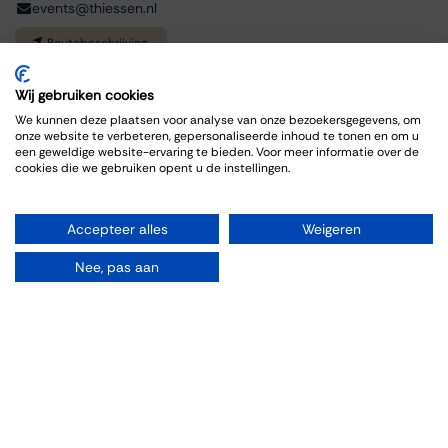
events@thiessen.nl
Routebeschrijving
Wij gebruiken cookies
We kunnen deze plaatsen voor analyse van onze bezoekersgegevens, om
onze website te verbeteren, gepersonaliseerde inhoud te tonen en om u
een geweldige website-ervaring te bieden. Voor meer informatie over de
cookies die we gebruiken opent u de instellingen.
Accepteer alles
Weigeren
Organiseren
Nee, pas aan
Zalen
Feesten
Trouwen
Borrelen
Vergaderen
Wijnproeverij