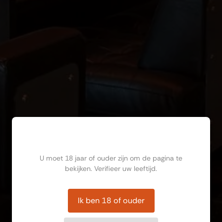
Ben jij ouder dan 18?
U moet 18 jaar of ouder zijn om de pagina te
bekijken. Verifieer uw leeftijd.
Ik ben 18 of ouder