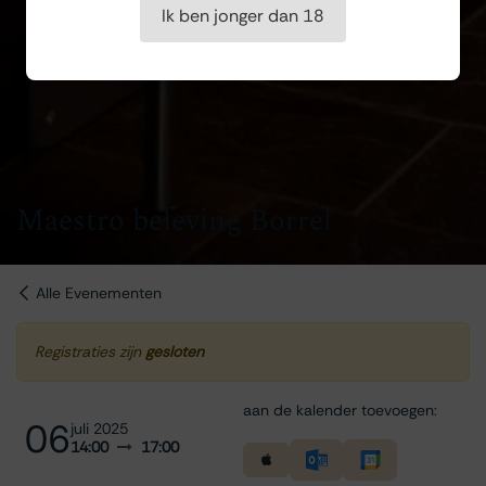
Ik ben jonger dan 18
Maestro beleving Borrel
Alle Evenementen
Registraties zijn
gesloten
aan de kalender toevoegen:
06
juli 2025
14:00
17:00