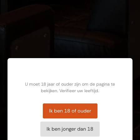
Ben jij ouder dan 18?
U moet 18 jaar of ouder zijn om de pagina te
bekijken. Verifieer uw leeftijd.
Ik ben 18 of ouder
Ik ben jonger dan 18