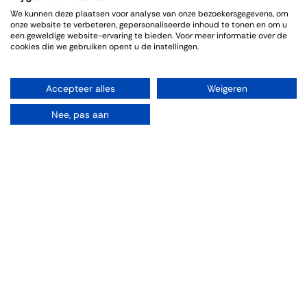
We kunnen deze plaatsen voor analyse van onze bezoekersgegevens, om
onze website te verbeteren, gepersonaliseerde inhoud te tonen en om u
een geweldige website-ervaring te bieden. Voor meer informatie over de
cookies die we gebruiken opent u de instellingen.
Organiseren
Accepteer alles
Weigeren
Zalen
Nee, pas aan
Feesten
Trouwen
Borrelen
Vergaderen
Wijnproeverij
Diner/lunchen
Bestellen
Ontdekken