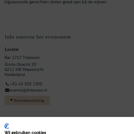
bijpassende gerechten sloten goed aan bij de wijnen.
Info omtrent het evenement
Locatie
Bar 1717 Thiessen
Grote Gracht 20
6211 SW Maastricht
Nederland
+31 43 325 1355
events@thiessen.nl
Routebeschrijving
Wij gebruiken cookies