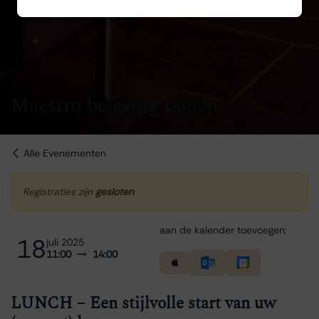
Maestro beleving Lunch
Alle Evenementen
Registraties zijn
gesloten
aan de kalender toevoegen:
18
juli 2025
11:00
14:00
LUNCH – Een stijlvolle start van uw