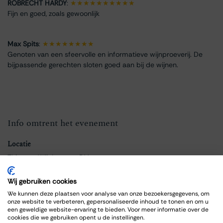
ROBRECHT HARDY
:
★★★★★★★★★★
Fijn en goed, zoals gewoonlijk
Max Spits
:
★★★★★★★★
Genoten van een sfeervolle en informatieve wijnproeverij. De
bijpassende gerechten sloten goed aan bij de wijnen.
Info omtrent het evenement
Locatie
Thiessen Wijnkoopers B.V.
Grote Gracht 18
6211 SW Maastricht
Wij gebruiken cookies
Nederland
We kunnen deze plaatsen voor analyse van onze bezoekersgegevens, om
043-3251355
onze website te verbeteren, gepersonaliseerde inhoud te tonen en om u
een geweldige website-ervaring te bieden. Voor meer informatie over de
wijnhandel@thiessen.nl
cookies die we gebruiken opent u de instellingen.