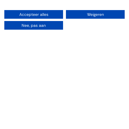
Routebeschrijving
Accepteer alles
Weigeren
Nee, pas aan
Organiseren
Zalen
Feesten
Trouwen
Borrelen
Vergaderen
Wijnproeverij
Diner/lunchen