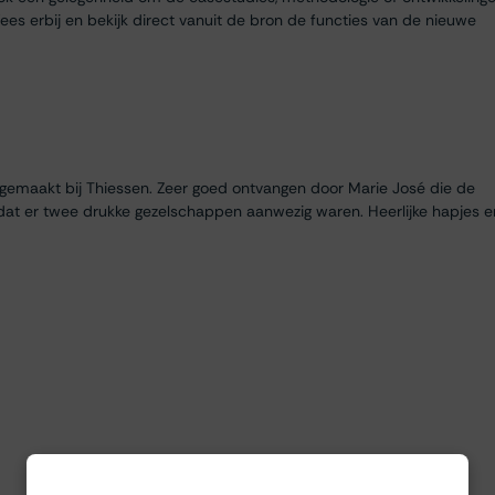
es erbij en bekijk direct vanuit de bron de functies van de nieuwe
egemaakt bij Thiessen. Zeer goed ontvangen door Marie José die de
dat er twee drukke gezelschappen aanwezig waren. Heerlijke hapjes e