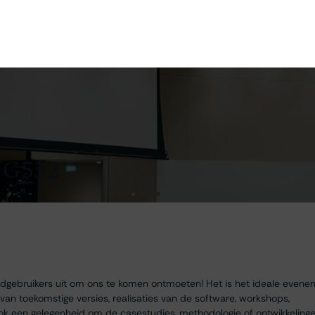
en
Ontdekken
Bestellen
Bezoeken
Contact
VG552
indgebruikers uit om ons te komen ontmoeten! Het is het ideale even
 toekomstige versies, realisaties van de software, workshops,
s ook een gelegenheid om de casestudies, methodologie of ontwikkeling