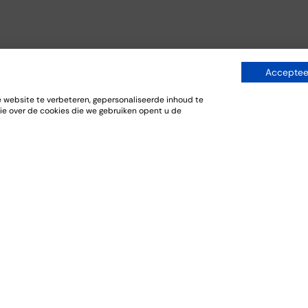
Accepteer
website te verbeteren, gepersonaliseerde inhoud te
ie over de cookies die we gebruiken opent u de
niseren
Bestellen
Ontdekken
FAQ
Wishlist
en
Historie
Webshop
en
Over ons
Bezorgdienst
en
Aanbiedingen
deren
Cadeaubonnen
oeverij
lunchen