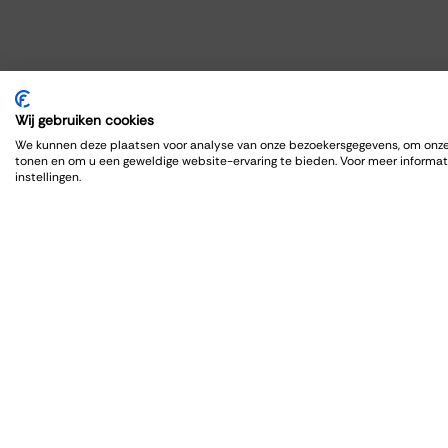
Wij gebruiken cookies
We kunnen deze plaatsen voor analyse van onze bezoekersgegevens, om onze 
tonen en om u een geweldige website-ervaring te bieden. Voor meer informat
instellingen.
Orga
Zalen
Feest
Trouw
Borrel
Verga
Wijnpr
Diner/