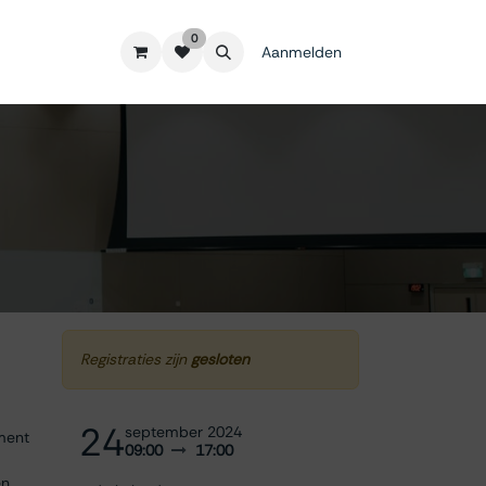
0
Aanmelden
Registraties zijn
gesloten
24
september 2024
ement
09:00
17:00
en