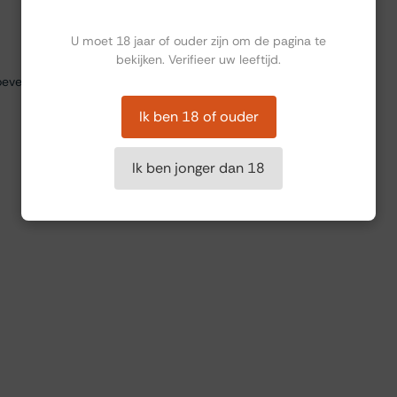
Ben jij ouder dan 18?
U moet 18 jaar of ouder zijn om de pagina te
bekijken. Verifieer uw leeftijd.
everij. De bijpassende gerechten sloten goed aan bij de wijnen.
Ik ben 18 of ouder
Ik ben jonger dan 18