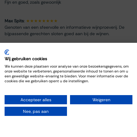
Fijn en goed, zoals gewoonlijk
Max Spits
:
★★★★★★★★
Genoten van een sfeervolle en informatieve wijnproeverij. De
bijpassende gerechten sloten goed aan bij de wijnen.
Wij gebruiken cookies
We kunnen deze plaatsen voor analyse van onze bezoekersgegevens, om
Info omtrent het evenement
onze website te verbeteren, gepersonaliseerde inhoud te tonen en om u
een geweldige website-ervaring te bieden. Voor meer informatie over de
cookies die we gebruiken opent u de instellingen.
Locatie
Bar 1717 Thiessen
Grote Gracht 20
Accepteer alles
Weigeren
6211 SW Maastricht
Nederland
Nee, pas aan
+31 43 325 1355
events@thiessen.nl
Routebeschrijving