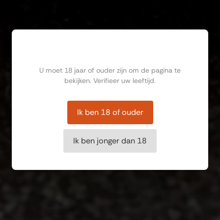
Ben jij ouder dan 18?
U moet 18 jaar of ouder zijn om de pagina te
bekijken. Verifieer uw leeftijd.
Ik ben 18 of ouder
Ik ben jonger dan 18