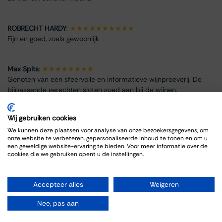
ROBRECHT HARDY
:
★★★★★★★★★★
Fijn en goed, zoals gewoonlijk
Max Spits
:
★★★★★★★★
Genoten van een sfeervolle en informatieve wijnproeverij. De
bijpassende gerechten sloten goed aan bij de wijnen.
Wij gebruiken cookies
We kunnen deze plaatsen voor analyse van onze bezoekersgegevens, om
onze website te verbeteren, gepersonaliseerde inhoud te tonen en om u
Info omtrent het evenement
een geweldige website-ervaring te bieden. Voor meer informatie over de
cookies die we gebruiken opent u de instellingen.
Locatie
Thiessen Wijnkoopers B.V.
Accepteer alles
Weigeren
Grote Gracht 18
6211 SW Maastricht
Nee, pas aan
Nederland