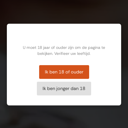
Ben jij ouder dan 18?
U moet 18 jaar of ouder zijn om de pagina te
bekijken. Verifieer uw leeftijd.
Ik ben 18 of ouder
Ik ben jonger dan 18