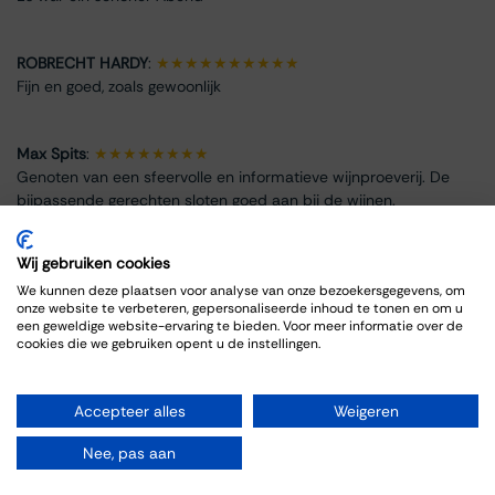
ROBRECHT HARDY
:
★★★★★★★★★★
Fijn en goed, zoals gewoonlijk
Max Spits
:
★★★★★★★★
Genoten van een sfeervolle en informatieve wijnproeverij. De
bijpassende gerechten sloten goed aan bij de wijnen.
Wij gebruiken cookies
We kunnen deze plaatsen voor analyse van onze bezoekersgegevens, om
onze website te verbeteren, gepersonaliseerde inhoud te tonen en om u
Info omtrent het evenement
een geweldige website-ervaring te bieden. Voor meer informatie over de
cookies die we gebruiken opent u de instellingen.
Locatie
Thiessen Wijnkoopers B.V.
Accepteer alles
Weigeren
Grote Gracht 18
6211 SW Maastricht
Nee, pas aan
Nederland