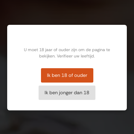
Ben jij ouder dan 18?
U moet 18 jaar of ouder zijn om de pagina te
bekijken. Verifieer uw leeftijd.
Ik ben 18 of ouder
Ik ben jonger dan 18