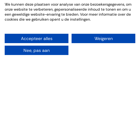
We kunnen deze plaatsen voor analyse van onze bezoekersgegevens, om
Genoten van een sfeervolle en informatieve wijnproeverij. De
onze website te verbeteren, gepersonaliseerde inhoud te tonen en om u
bijpassende gerechten sloten goed aan bij de wijnen.
een geweldige website-ervaring te bieden. Voor meer informatie over de
cookies die we gebruiken opent u de instellingen.
Accepteer alles
Weigeren
Info omtrent het evenement
Nee, pas aan
Locatie
Thiessen Wijnkoopers B.V.
Grote Gracht 18
6211 SW Maastricht
Nederland
043-3251355
wijnhandel@thiessen.nl
Routebeschrijving