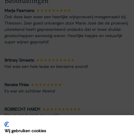
Beoordelingen
Marja Pasmans
:
★★★★★★★★★
Ook deze keer weer een heerlijke wijnproeverij meegemaakt bij
Thiessen. Zeer goed ontvangen door Marie José die de proeverij
uitstekend heeft gepresenteerd ondanks dat er twee drukke
gezelschappen aanwezig waren. Heerlijke hapjes en natuurlijk
super wijnen geproefd!
Britney Smeets
:
★★★★★★★★★★
Het was een hele leuke en leerzame avond!
Renate Finke
:
★★★★★★★★
Es war ein schöner Abend
ROBRECHT HARDY
:
★★★★★★★★★★
Fijn en goed, zoals gewoonlijk
Wij gebruiken cookies
Max Spits
:
★★★★★★★★