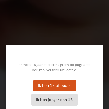
Ben jij ouder dan 18?
U moet 18 jaar of ouder zijn om de pagina te
bekijken. Verifieer uw leeftijd.
Ik ben 18 of ouder
Ik ben jonger dan 18