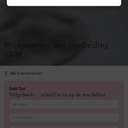
Wijnproeverij met rondleiding –
13:30
Alle Evenementen
Sold Out
Volgeboekt – schrijf je in op de wachtlijst