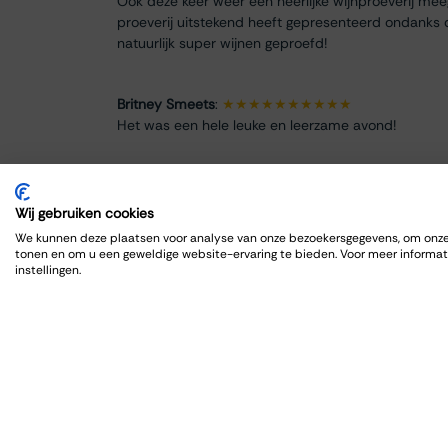
Ook deze keer weer een heerlijke wijnproeverij me
proeverij uitstekend heeft gepresenteerd ondanks 
natuurlijk super wijnen geproefd!
Britney Smeets
:
★★★★★★★★★★
Het was een hele leuke en leerzame avond!
Renate Finke
:
★★★★★★★★
Es war ein schöner Abend
Wij gebruiken cookies
We kunnen deze plaatsen voor analyse van onze bezoekersgegevens, om onze 
tonen en om u een geweldige website-ervaring te bieden. Voor meer informat
ROBRECHT HARDY
:
★★★★★★★★★★
instellingen.
Fijn en goed, zoals gewoonlijk
Max Spits
:
★★★★★★★★
Genoten van een sfeervolle en informatieve wijnpro