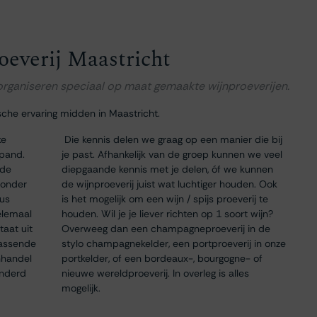
oeverij Maastricht
 organiseren speciaal op maat gemaakte wijnproeverijen.
sche ervaring midden in Maastricht.
ke
Die kennis delen we graag op een manier die bij
 pand.
je past. Afhankelijk van de groep kunnen we veel
 de
diepgaande kennis met je delen, óf we kunnen
 onder
de wijnproeverij juist wat luchtiger houden. Ook
dus
is het mogelijk om een wijn / spijs proeverij te
elemaal
houden. Wil je je liever richten op 1 soort wijn?
taat uit
Overweeg dan een champagneproeverij in de
passende
stylo champagnekelder, een portproeverij in onze
nhandel
portkelder, of een bordeaux-, bourgogne- of
onderd
nieuwe wereldproeverij. In overleg is alles
mogelijk.