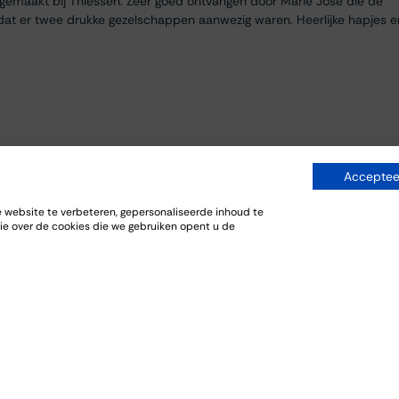
egemaakt bij Thiessen. Zeer goed ontvangen door Marie José die de
dat er twee drukke gezelschappen aanwezig waren. Heerlijke hapjes e
Accepteer
website te verbeteren, gepersonaliseerde inhoud te
ie over de cookies die we gebruiken opent u de
everij. De bijpassende gerechten sloten goed aan bij de wijnen.