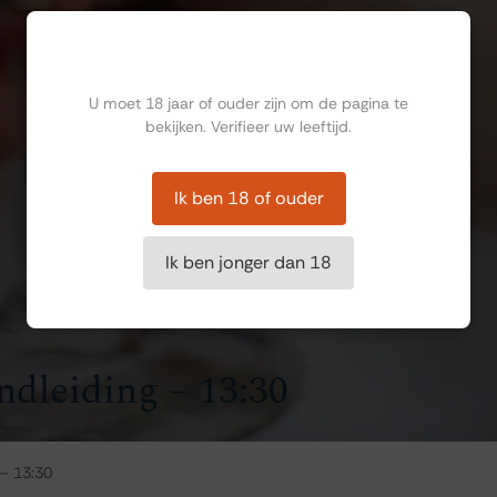
Ben jij ouder dan 18?
U moet 18 jaar of ouder zijn om de pagina te
bekijken. Verifieer uw leeftijd.
Ik ben 18 of ouder
Ik ben jonger dan 18
ndleiding – 13:30
 – 13:30