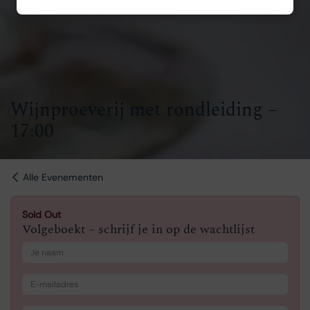
Wijnproeverij met rondleiding –
17:00
Alle Evenementen
Sold Out
Volgeboekt – schrijf je in op de wachtlijst