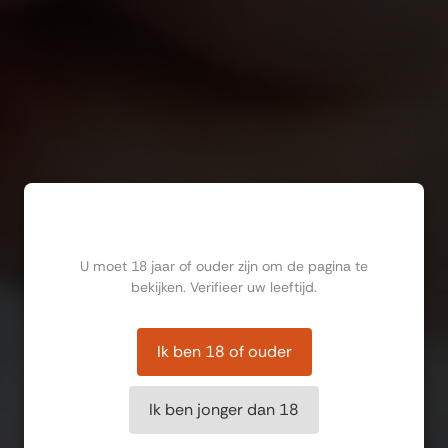
Ben jij ouder dan 18?
U moet 18 jaar of ouder zijn om de pagina te
bekijken. Verifieer uw leeftijd.
Ik ben 18 of ouder
Ik ben jonger dan 18