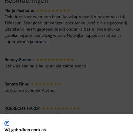
Beoordelingen
Marja Pasmans
:
★★★★★★★★★
Ook deze keer weer een heerlijke wijnproeverij meegemaakt bij
Thiessen. Zeer goed ontvangen door Marie José die de proeverij
uitstekend heeft gepresenteerd ondanks dat er twee drukke
gezelschappen aanwezig waren. Heerlijke hapjes en natuurlijk
super wijnen geproefd!
Britney Smeets
:
★★★★★★★★★★
Het was een hele leuke en leerzame avond!
Renate Finke
:
★★★★★★★★
Es war ein schöner Abend
ROBRECHT HARDY
:
★★★★★★★★★★
Fijn en goed, zoals gewoonlijk
Wij gebruiken cookies
Max Spits
:
★★★★★★★★