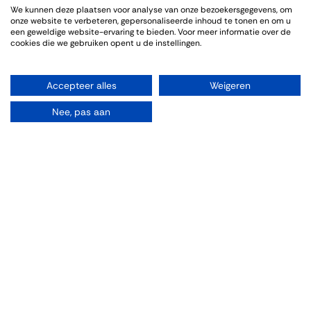
We kunnen deze plaatsen voor analyse van onze bezoekersgegevens, om
Genoten van een sfeervolle en informatieve wijnproeverij. De
onze website te verbeteren, gepersonaliseerde inhoud te tonen en om u
bijpassende gerechten sloten goed aan bij de wijnen.
een geweldige website-ervaring te bieden. Voor meer informatie over de
cookies die we gebruiken opent u de instellingen.
Accepteer alles
Weigeren
Info omtrent het evenement
Nee, pas aan
Locatie
Thiessen Wijnkoopers B.V.
Grote Gracht 18
6211 SW Maastricht
Nederland
043-3251355
wijnhandel@thiessen.nl
Routebeschrijving