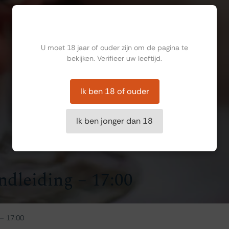
Ben jij ouder dan 18?
U moet 18 jaar of ouder zijn om de pagina te
bekijken. Verifieer uw leeftijd.
Ik ben 18 of ouder
Ik ben jonger dan 18
ndleiding – 17:00
 – 17:00