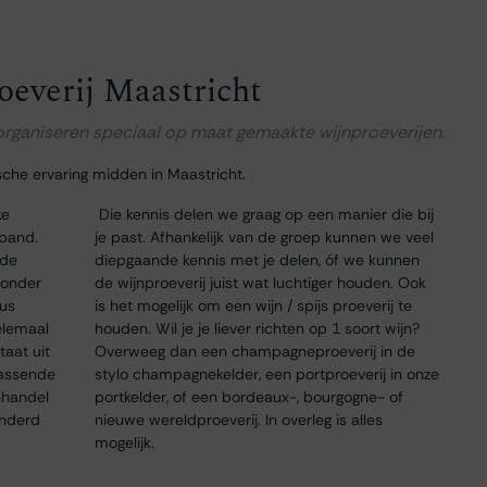
oeverij Maastricht
 organiseren speciaal op maat gemaakte wijnproeverijen.
sche ervaring midden in Maastricht.
ke
Die kennis delen we graag op een manier die bij
 pand.
je past. Afhankelijk van de groep kunnen we veel
 de
diepgaande kennis met je delen, óf we kunnen
 onder
de wijnproeverij juist wat luchtiger houden. Ook
dus
is het mogelijk om een wijn / spijs proeverij te
elemaal
houden. Wil je je liever richten op 1 soort wijn?
taat uit
Overweeg dan een champagneproeverij in de
passende
stylo champagnekelder, een portproeverij in onze
nhandel
portkelder, of een bordeaux-, bourgogne- of
onderd
nieuwe wereldproeverij. In overleg is alles
mogelijk.