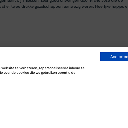
egemaakt bij Thiessen. Zeer goed ontvangen door Marie José die de
dat er twee drukke gezelschappen aanwezig waren. Heerlijke hapjes e
Accepteer
website te verbeteren, gepersonaliseerde inhoud te
ie over de cookies die we gebruiken opent u de
everij. De bijpassende gerechten sloten goed aan bij de wijnen.