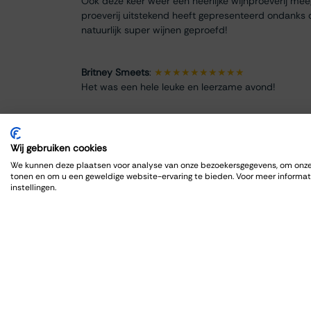
Ook deze keer weer een heerlijke wijnproeverij me
proeverij uitstekend heeft gepresenteerd ondanks 
natuurlijk super wijnen geproefd!
Britney Smeets
:
★★★★★★★★★★
Het was een hele leuke en leerzame avond!
Renate Finke
:
★★★★★★★★
Es war ein schöner Abend
Wij gebruiken cookies
We kunnen deze plaatsen voor analyse van onze bezoekersgegevens, om onze 
tonen en om u een geweldige website-ervaring te bieden. Voor meer informat
ROBRECHT HARDY
:
★★★★★★★★★★
instellingen.
Fijn en goed, zoals gewoonlijk
Max Spits
:
★★★★★★★★
Genoten van een sfeervolle en informatieve wijnpro