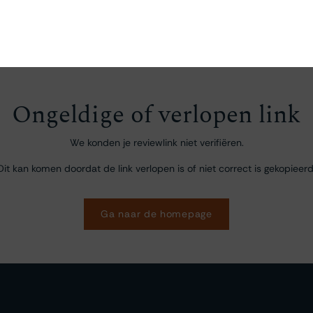
en
Ontdekken
Bestellen
Bezoeken
Contact
Ongeldige of verlopen link
We konden je reviewlink niet verifiëren.
Dit kan komen doordat de link verlopen is of niet correct is gekopieerd
Ga naar de homepage