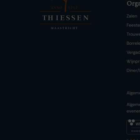
Orga
Zalen
Feest
Trouw
Borrel
Verga
Wijnpr
Diner/
Algem
Algem
evene