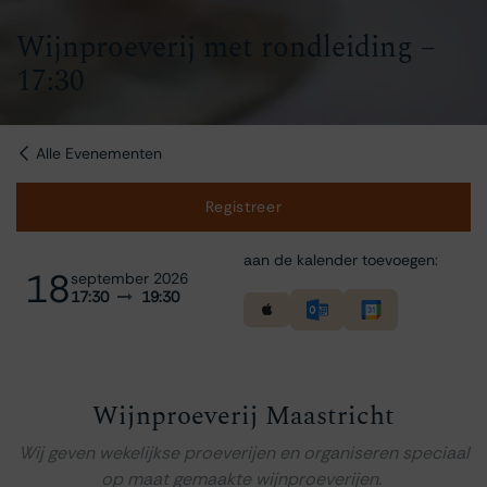
Wijnproeverij met rondleiding –
17:30
Alle Evenementen
Registreer
aan de kalender toevoegen:
18
september 2026
17:30
19:30
Wijnproeverij Maastricht
Wij geven wekelijkse proeverijen en organiseren speciaal
op maat gemaakte wijnproeverijen.