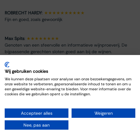
ROBRECHT HARDY
:
★★★★★★★★★★
Fijn en goed, zoals gewoonlijk
Max Spits
:
★★★★★★★★
Genoten van een sfeervolle en informatieve wijnproeverij. De
bijpassende gerechten sloten goed aan bij de wijnen.
Wij gebruiken cookies
We kunnen deze plaatsen voor analyse van onze bezoekersgegevens, om
onze website te verbeteren, gepersonaliseerde inhoud te tonen en om u
Info omtrent het evenement
een geweldige website-ervaring te bieden. Voor meer informatie over de
cookies die we gebruiken opent u de instellingen.
Locatie
Thiessen Wijnkoopers B.V.
Accepteer alles
Weigeren
Grote Gracht 18
6211 SW Maastricht
Nee, pas aan
Nederland
043-3251355