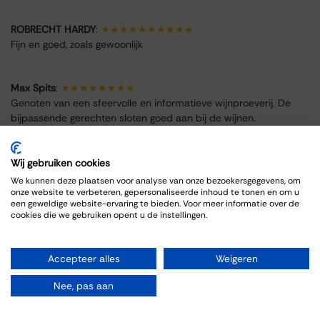
ROBRECHT HARDY
:
★★★★★★★★★★
Fijn en goed, zoals gewoonlijk
Max Spits
:
★★★★★★★★
Genoten van een sfeervolle en informatieve wijnproeverij. De
bijpassende gerechten sloten goed aan bij de wijnen.
Wij gebruiken cookies
We kunnen deze plaatsen voor analyse van onze bezoekersgegevens, om
onze website te verbeteren, gepersonaliseerde inhoud te tonen en om u
Info omtrent het evenement
een geweldige website-ervaring te bieden. Voor meer informatie over de
cookies die we gebruiken opent u de instellingen.
Locatie
Thiessen Wijnkoopers B.V.
Accepteer alles
Weigeren
Grote Gracht 18
6211 SW Maastricht
Nee, pas aan
Nederland
043-3251355