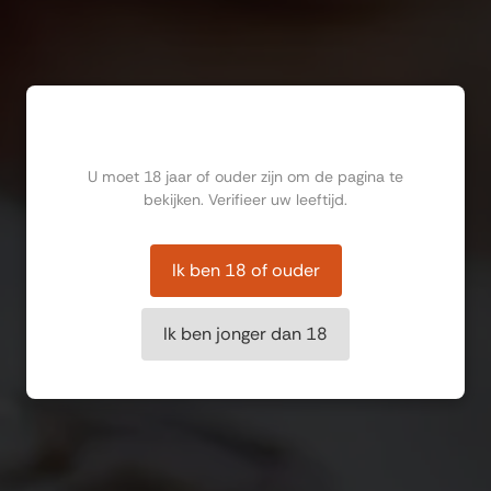
Ben jij ouder dan 18?
U moet 18 jaar of ouder zijn om de pagina te
bekijken. Verifieer uw leeftijd.
Ik ben 18 of ouder
Ik ben jonger dan 18