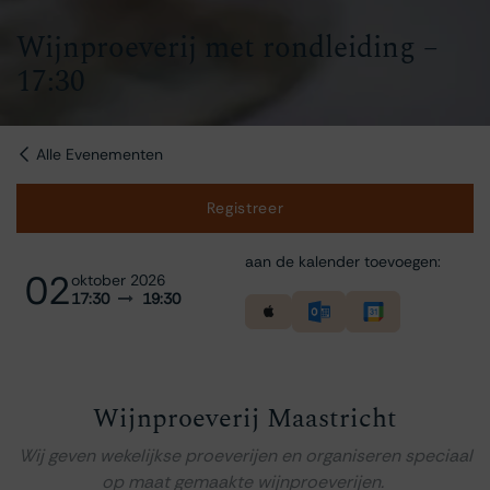
Wijnproeverij met rondleiding –
17:30
Alle Evenementen
Registreer
aan de kalender toevoegen:
02
oktober 2026
17:30
19:30
Wijnproeverij Maastricht
Wij geven wekelijkse proeverijen en organiseren speciaal
op maat gemaakte wijnproeverijen.