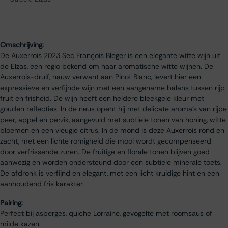
Omschrijving:
De Auxerrois 2023 Sec François Bleger is een elegante witte wijn uit
de Elzas, een regio bekend om haar aromatische witte wijnen. De
Auxerrois-druif, nauw verwant aan Pinot Blanc, levert hier een
expressieve en verfijnde wijn met een aangename balans tussen rijp
fruit en frisheid. De wijn heeft een heldere bleekgele kleur met
gouden reflecties. In de neus opent hij met delicate aroma’s van rijpe
peer, appel en perzik, aangevuld met subtiele tonen van honing, witte
bloemen en een vleugje citrus. In de mond is deze Auxerrois rond en
zacht, met een lichte romigheid die mooi wordt gecompenseerd
door verfrissende zuren. De fruitige en florale tonen blijven goed
aanwezig en worden ondersteund door een subtiele minerale toets.
De afdronk is verfijnd en elegant, met een licht kruidige hint en een
aanhoudend fris karakter.
Pairing:
Perfect bij asperges, quiche Lorraine, gevogelte met roomsaus of
milde kazen.