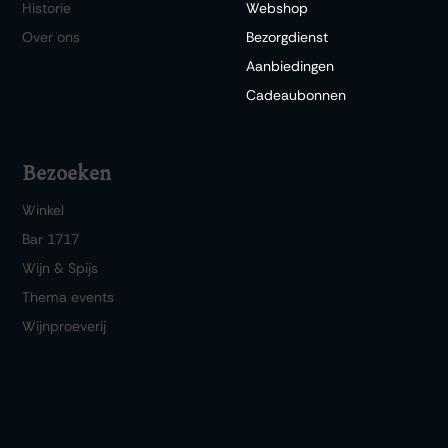
Historie
Webshop
Over ons
Bezorgdienst
Aanbiedingen
Cadeaubonnen
Bezoeken
Winkel
Bar 1717
Wijn & Spijs
Thema events
Wijnproeverij