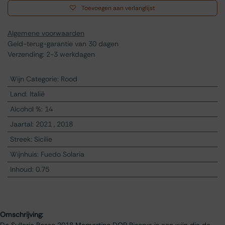
Toevoegen aan verlanglijst
Algemene voorwaarden
Geld-terug-garantie van 30 dagen
Verzending: 2-3 werkdagen
Wijn Categorie
:
Rood
Land
:
Italië
Alcohol %
:
14
Jaartal
:
2021
,
2018
Streek
:
Sicilie
Wijnhuis
:
Fuedo Solaria
Inhoud
:
0.75
Omschrijving:
De Sulleria Rosso 2018 Mamertino DOP Riserva is een wijn die de