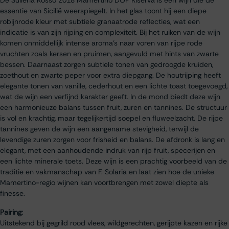
essentie van Sicilië weerspiegelt. In het glas toont hij een diepe
robijnrode kleur met subtiele granaatrode reflecties, wat een
indicatie is van zijn rijping en complexiteit. Bij het ruiken van de wijn
komen onmiddellijk intense aroma’s naar voren van rijpe rode
vruchten zoals kersen en pruimen, aangevuld met hints van zwarte
bessen. Daarnaast zorgen subtiele tonen van gedroogde kruiden,
zoethout en zwarte peper voor extra diepgang. De houtrijping heeft
elegante tonen van vanille, cederhout en een lichte toast toegevoegd,
wat de wijn een verfijnd karakter geeft. In de mond biedt deze wijn
een harmonieuze balans tussen fruit, zuren en tannines. De structuur
is vol en krachtig, maar tegelijkertijd soepel en fluweelzacht. De rijpe
tannines geven de wijn een aangename stevigheid, terwijl de
levendige zuren zorgen voor frisheid en balans. De afdronk is lang en
elegant, met een aanhoudende indruk van rijp fruit, specerijen en
een lichte minerale toets. Deze wijn is een prachtig voorbeeld van de
traditie en vakmanschap van F. Solaria en laat zien hoe de unieke
Mamertino-regio wijnen kan voortbrengen met zowel diepte als
finesse.
Pairing:
Uitstekend bij gegrild rood vlees, wildgerechten, gerijpte kazen en rijke