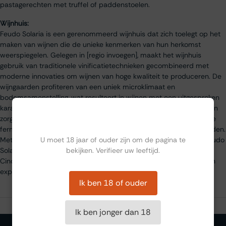
pastagerechten met truffel of paddenstoelen.
Wijnhuis:
Feudo Solaria is een gerenommeerd wijnhuis dat zich toelegt op het
maken van wijnen die de unieke kenmerken van hun herkomst
weerspiegelen. Gelegen in [regio invoegen], maakt het wijnhuis
gebruik van traditionele vinificatietechnieken gecombineerd met
moderne innovaties om wijnen van hoge kwaliteit te produceren. De
wijngaarden profiteren van een uniek microklimaat en
bodemsamenstelling, wat resulteert in wijnen met een uitgesproken
karakter en finesse. De druiven voor Foglio Cinquanta 2021 worden
Ben jij ouder dan 18?
zorgvuldig met de hand geoogst en ondergaan een gecontroleerde
fermentatie om hun natuurlijke aroma’s en complexiteit te behouden.
U moet 18 jaar of ouder zijn om de pagina te
Met een sterke focus op duurzaamheid en vakmanschap blijft Feudo
bekijken. Verifieer uw leeftijd.
Solaria een toonaangevende producent in de regio, en deze Foglio
Cinquanta 2021 DOC is een prachtig voorbeeld van hun passie en
expertise.
Ik ben 18 of ouder
Ik ben jonger dan 18