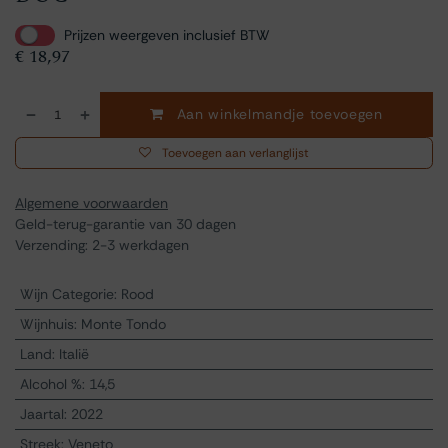
Prijzen weergeven inclusief BTW
€
18,97
Aan winkelmandje toevoegen
Toevoegen aan verlanglijst
Algemene voorwaarden
Geld-terug-garantie van 30 dagen
Verzending: 2-3 werkdagen
Wijn Categorie
:
Rood
Wijnhuis
:
Monte Tondo
Land
:
Italië
Alcohol %
:
14,5
Jaartal
:
2022
Streek
:
Veneto