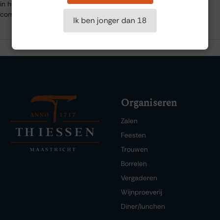
in hun assortiment, een wijn die finesse, rijkdom en elegantie
combineert en een bewijs is van hun toewijding aan kwaliteit.
Ik ben jonger dan 18
Organiseren
Zalen
Feesten
Trouwen
Borrelen
Vergaderen
Wijnproeverij
Diner/lunchen