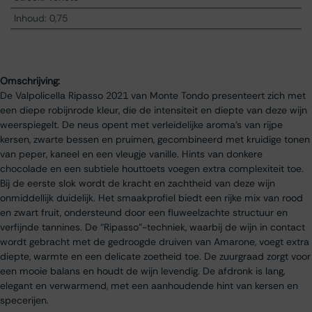
Inhoud
:
0,75
Omschrijving:
De Valpolicella Ripasso 2021 van Monte Tondo presenteert zich met
een diepe robijnrode kleur, die de intensiteit en diepte van deze wijn
weerspiegelt. De neus opent met verleidelijke aroma’s van rijpe
kersen, zwarte bessen en pruimen, gecombineerd met kruidige tonen
van peper, kaneel en een vleugje vanille. Hints van donkere
chocolade en een subtiele houttoets voegen extra complexiteit toe.
Bij de eerste slok wordt de kracht en zachtheid van deze wijn
onmiddellijk duidelijk. Het smaakprofiel biedt een rijke mix van rood
en zwart fruit, ondersteund door een fluweelzachte structuur en
verfijnde tannines. De “Ripasso”-techniek, waarbij de wijn in contact
wordt gebracht met de gedroogde druiven van Amarone, voegt extra
diepte, warmte en een delicate zoetheid toe. De zuurgraad zorgt voor
een mooie balans en houdt de wijn levendig. De afdronk is lang,
elegant en verwarmend, met een aanhoudende hint van kersen en
specerijen.