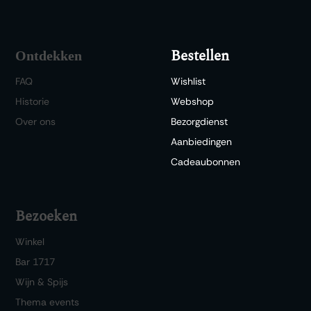
Bestellen
Ontdekken
FAQ
Wishlist
Historie
Webshop
Over ons
Bezorgdienst
Aanbiedingen
Cadeaubonnen
Bezoeken
Winkel
Bar 1717
Wijn & Spijs
Thema events