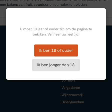
een balans van fruit, structuur en complexiteit bieden.
Ben jij ouder dan 18?
U moet 18 jaar of ouder zijn om de pagina te
bekijken. Verifieer uw leeftijd.
Organiseren
Ik ben 18 of ouder
Zalen
Ik ben jonger dan 18
Feesten
Trouwen
Borrelen
Vergaderen
Wijnproeverij
Diner/lunchen