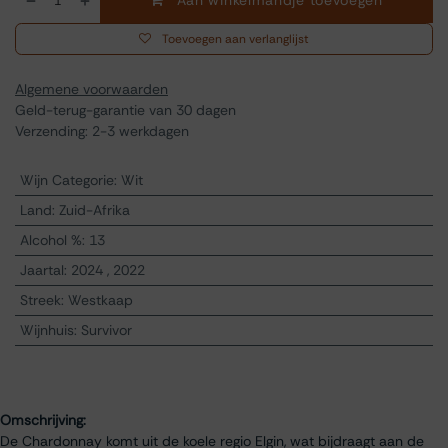
Aan winkelmandje toevoegen
Toevoegen aan verlanglijst
Algemene voorwaarden
Geld-terug-garantie van 30 dagen
Verzending: 2-3 werkdagen
Wijn Categorie
:
Wit
Land
:
Zuid-Afrika
Alcohol %
:
13
Jaartal
:
2024
,
2022
Streek
:
Westkaap
Wijnhuis
:
Survivor
Omschrijving:
De Chardonnay komt uit de koele regio Elgin, wat bijdraagt aan de