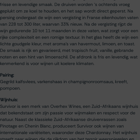
frisse en levendige smaak. De druiven worden ‘s ochtends vroeg
geplukt om ze koel te houden, en het sap wordt direct geperst. Na
persing ondergaat de wijn een vergisting in Franse eikenhouten vaten
van 228 tot 300 liter, waarvan 33% nieuw. Na de vergisting rijpt de
wijn gedurende 10 tot 11 maanden in deze vaten, wat zorgt voor een
rijke complexiteit en een romige textuur. In het glas heeft de wijn een
lichte goudgele kleur, met aroma’s van havermout, limoen, en toast.
De smaak is rijk en gevarieerd, met tropisch fruit, vanille, gebrande
noten en een hint van limoenschil. De afdronk is fris en levendig, wat
kenmerkend is voor wijnen uit koelere klimaten.
Pairing:
Gegrild kalfsvlees, varkenshaas in champignonroomsaus, kreeft,
pompoen.
Wijnhuis:
Survivor is een merk van Overhex Wines, een Zuid-Afrikaans wijnhuis
dat bekendstaat om zijn passie voor wijnmaken en respect voor de
natuur. Naast de klassieke Zuid-Afrikaanse druivenrassen zoals
Pinotage en Chenin Blanc, produceert Survivor ook wijnen van
internationale variëteiten, waaronder deze Chardonnay. Het wijnhuis
streeft naar wijnen die de rijkdom van het terroir weerspiegelen en