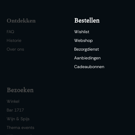
Bestellen
Ontdekken
FAQ
Wishlist
Historie
Webshop
Over ons
Bezorgdienst
Aanbiedingen
Cadeaubonnen
Bezoeken
Winkel
Bar 1717
Wijn & Spijs
Thema events