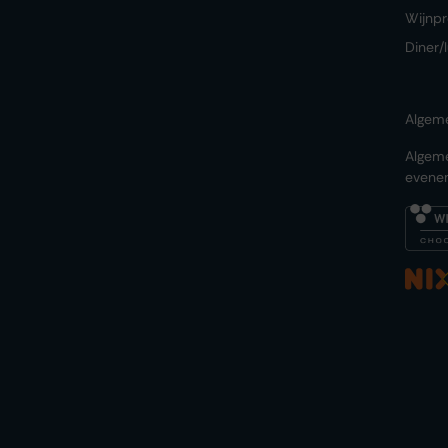
Wijnpr
Diner/
Algem
Algem
evene