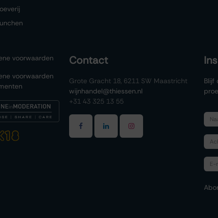
oeverij
lunchen
ene voorwaarden
Contact
In
ene voorwaarden
Grote Gracht 18, 6211 SW Maastricht
Blij
menten
wijnhandel@thiessen.nl
proe
+31 43 325 13 55
Abo