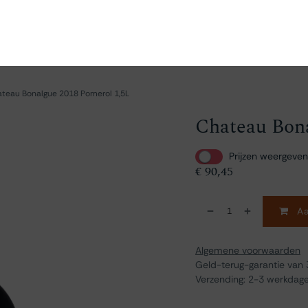
en
Ontdekken
Bestellen
Bezoeken
Contact
teau Bonalgue 2018 Pomerol 1,5L
Chateau Bona
Prijzen weergeven
€
90,45
Aa
Algemene voorwaarden
Geld-terug-garantie van
Verzending: 2-3 werkdag