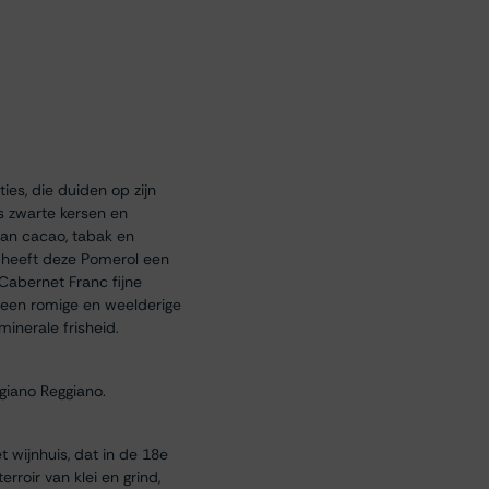
es, die duiden op zijn
ls zwarte kersen en
van cacao, tabak en
d heeft deze Pomerol een
 Cabernet Franc fijne
r een romige en weelderige
inerale frisheid.
igiano Reggiano.
 wijnhuis, dat in de 18e
rroir van klei en grind,