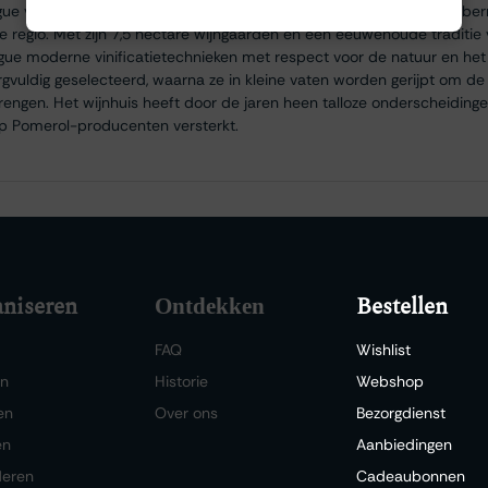
e voornamelijk Merlot, aangevuld met een kleine hoeveelheid Cabern
e regio. Met zijn 7,5 hectare wijngaarden en een eeuwenoude traditi
e moderne vinificatietechnieken met respect voor de natuur en het 
gvuldig geselecteerd, waarna ze in kleine vaten worden gerijpt om d
 brengen. Het wijnhuis heeft door de jaren heen talloze onderscheidin
op Pomerol-producenten versterkt.
niseren
Bestellen
Ontdekken
FAQ
Wishlist
en
Historie
Webshop
en
Over ons
Bezorgdienst
en
Aanbiedingen
deren
Cadeaubonnen