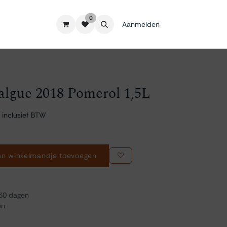
0
Aanmelden
lgue 2018 Pomerol 1,5L
 inclusief BTW
n winkelmandje toevoegen
 30 dagen
en