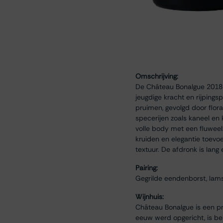
Omschrijving:
De Château Bonalgue 2018 P
jeugdige kracht en rijpings
pruimen, gevolgd door flor
specerijen zoals kaneel en
volle body met een fluweelza
kruiden en elegantie toevoe
textuur. De afdronk is lang
Pairing:
Gegrilde eendenborst, lamsr
Wijnhuis:
Château Bonalgue is een pr
eeuw werd opgericht, is beke