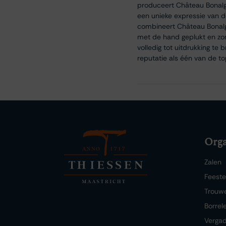
produceert Château Bonalgu
een unieke expressie van d
combineert Château Bonalgu
met de hand geplukt en zor
volledig tot uitdrukking te
reputatie als één van de t
Orga
Zalen
Feest
Trouw
Borrel
Verga