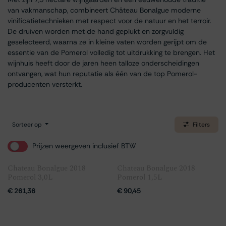
van vakmanschap, combineert Château Bonalgue moderne
vinificatietechnieken met respect voor de natuur en het terroir.
De druiven worden met de hand geplukt en zorgvuldig
geselecteerd, waarna ze in kleine vaten worden gerijpt om de
essentie van de Pomerol volledig tot uitdrukking te brengen. Het
wijnhuis heeft door de jaren heen talloze onderscheidingen
ontvangen, wat hun reputatie als één van de top Pomerol-
producenten versterkt.
Sorteer op
Filters
Prijzen weergeven inclusief BTW
Chateau Bonalgue 2018
Chateau Bonalgue 2018
Pomerol 3,0L
Pomerol 1,5L
€
261,36
€
90,45