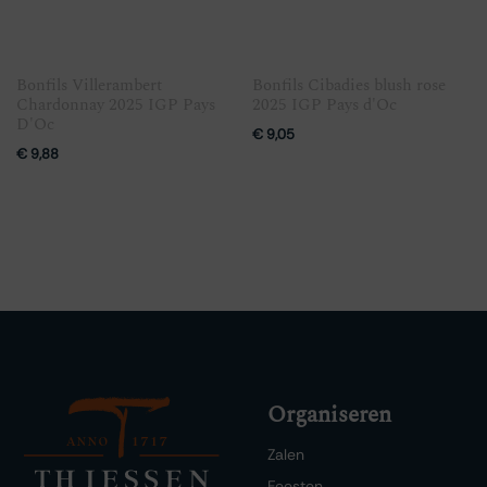
Bonfils Villerambert
Bonfils Cibadies blush rose
Chardonnay 2025 IGP Pays
2025 IGP Pays d'Oc
D'Oc
€
9,05
€
9,88
Organiseren
Zalen
Feesten