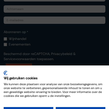
Abonneren op
*
Wijnhandel
Evenementen
Beschermd door reCAPTCHA,
Privacybeleid
&
Servicevoorwaarden
toepassen.
Indienen
Wij gebruiken cookies
We kunnen deze plaatsen voor analyse van onze bezoekersgegevens, om
onze website te verbeteren, gepersonaliseerde inhoud te tonen en om u
een geweldige website-ervaring te bieden. Voor meer informatie over de
cookies die we gebruiken opent u de instellingen.
Copyright © Thiessen Wijnkoopers