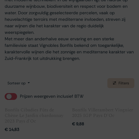
duurzame wijnbouw, biodiversiteit en respect voor bodem en
water. Door zorgvuldig geselecteerde percelen, vaak op
heuvelachtige terroirs met mediterrane invloeden, streven zij
naar wijnen die het karakter van de regio duidelijk
weerspiegelen.
Met meer dan anderhalve eeuw ervaring en een sterke
familievisie staat Vignobles Bonfils bekend om toegankelijke,
karaktervolle wijnen die het zonnige en mediterrane karakter van
Zuid-Frankrijk tot uitdrukking brengen.
Sorteer op
Filters
Prijzen weergeven inclusief BTW
Bonfils Cibadies Fûts de
Bonfils Villerambert Viognier
Chène Le Jardin chardonnay
2025 IGP Pays D'Oc
2023 Pays d'Oc
€
9,88
€
14,83