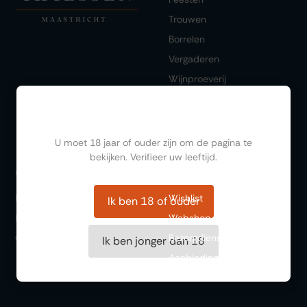
Trouwen
Borrelen
Vergaderen
Wijnproeverij
Diner/lunchen
Ben jij ouder dan 18?
U moet 18 jaar of ouder zijn om de pagina te
bekijken. Verifieer uw leeftijd.
Bestellen
Ontdekken
FAQ
Wishlist
Ik ben 18 of ouder
Historie
Webshop
Over ons
Bezorgdienst
Ik ben jonger dan 18
Aanbiedingen
Cadeaubonnen