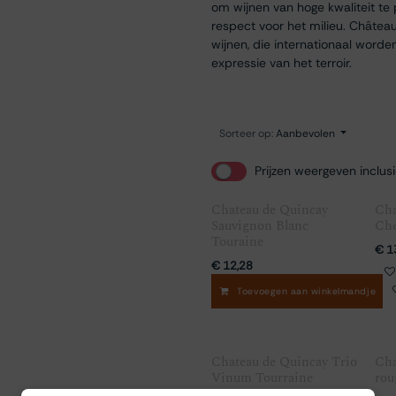
om wijnen van hoge kwaliteit t
respect voor het milieu. Châtea
wijnen, die internationaal word
expressie van het terroir.
Sorteer op:
Aanbevolen
Prijzen weergeven inclus
Chateau de Quincay
Cha
Sauvignon Blanc
Che
Touraine
€
1
€
12,28
Toevoegen aan winkelmandje
Chateau de Quincay Trio
Cha
Vinum Tourraine
rou