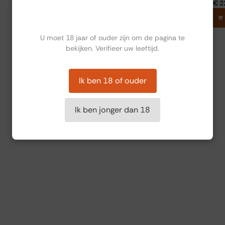
€
12,68
€
2
Ben jij ouder dan 18?
Toevoegen aan winkelmandje
U moet 18 jaar of ouder zijn om de pagina te
bekijken. Verifieer uw leeftijd.
Ik ben 18 of ouder
Ik ben jonger dan 18