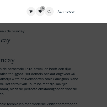
0
Aanmelden
eau de Quincay
ncay
incay
n de beroemde Loire-streek en heeft een rijke
aties teruggaat. Het domein beslaat ongeveer 40
amelijk witte druivensoorten zoals Sauvignon Blanc
Het terroir van Touraine, met zijn kalkrijke
imaat, biedt de perfecte omstandigheden voor de
nen.
ionele technieken met moderne vinificatiemethoden