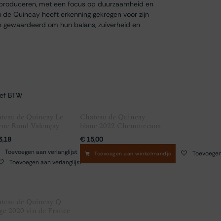
e produceren, met een focus op duurzaamheid en
u de Quincay heeft erkenning gekregen voor zijn
en gewaardeerd om hun balans, zuiverheid en
ief BTW
teau de Quincay Le
Chateau de Quincay
ne Rond Valençay
blanc 2022 Chenonceaux
3,18
€
15,00
Toevoegen aan verlanglijst
Toevoegen 
Toevoegen aan winkelmandje
Toevoegen aan verlanglijst
teau de Quincay Q
ge 2020 vin de France