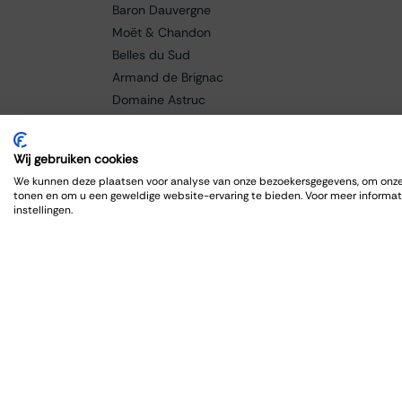
Baron Dauvergne
Moët & Chandon
Belles du Sud
Armand de Brignac
Domaine Astruc
Cantine Grasso
Paolo Manzone
Wij gebruiken cookies
Champagne Bollinger
We kunnen deze plaatsen voor analyse van onze bezoekersgegevens, om onze 
Braida
tonen en om u een geweldige website-ervaring te bieden. Voor meer informat
instellingen.
Baricci
Fanti
Caldora
Cellar de Capcanes
Cero
Charles Lafitte
Château Lagrange
Château Grand-Puy Ducasse
Château Lafon-Rochet