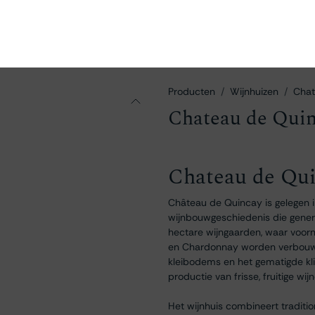
en
Ontdekken
Bestellen
Bezoeken
Contact
Producten
Wijnhuizen
Chat
Chateau de Qui
Chateau de Qu
Château de Quincay is gelegen i
wijnbouwgeschiedenis die gener
hectare wijngaarden, waar voorn
en Chardonnay worden verbouwd. 
kleibodems en het gematigde kl
productie van frisse, fruitige wij
Het wijnhuis combineert tradit